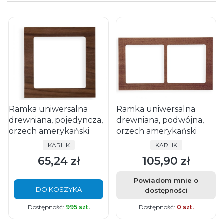
Ramka uniwersalna
Ramka uniwersalna
drewniana, pojedyncza,
drewniana, podwójna,
orzech amerykański
orzech amerykański
PRODUCENT
PRODUCENT
KARLIK
KARLIK
65,24 zł
105,90 zł
Cena
Cena
Powiadom mnie o
DO KOSZYKA
dostępności
Dostępność:
995 szt.
Dostępność:
0 szt.