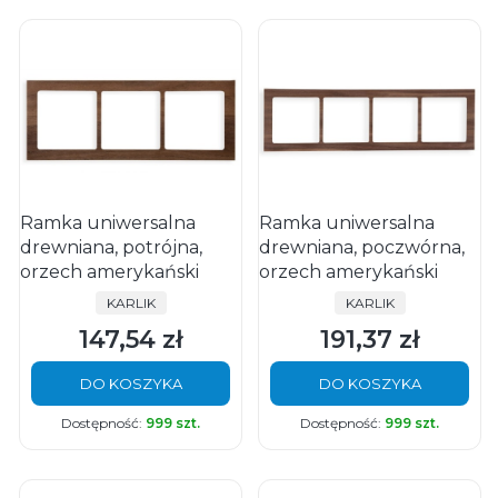
Ramka uniwersalna
Ramka uniwersalna
drewniana, potrójna,
drewniana, poczwórna,
orzech amerykański
orzech amerykański
PRODUCENT
PRODUCENT
KARLIK
KARLIK
147,54 zł
191,37 zł
Cena
Cena
DO KOSZYKA
DO KOSZYKA
Dostępność:
999 szt.
Dostępność:
999 szt.