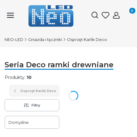
Produk
Otwórz wyszukiwark
NEO-LED
Gniazda i łączniki
Osprzęt Karlik Deco
Seria Deco ramki drewniane
Produkty:
10
Osprzęt Karlik Deco
Filtry
Lista produktów
Domyślne