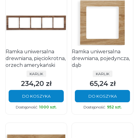
Ramka uniwersalna
Ramka uniwersalna
drewniana, pięciokrotna,
drewniana, pojedyncza,
orzech amerykański
dąb
PRODUCENT
PRODUCENT
KARLIK
KARLIK
234,20 zł
65,24 zł
Cena
Cena
DO KOSZYKA
DO KOSZYKA
Dostępność:
1000 szt.
Dostępność:
952 szt.