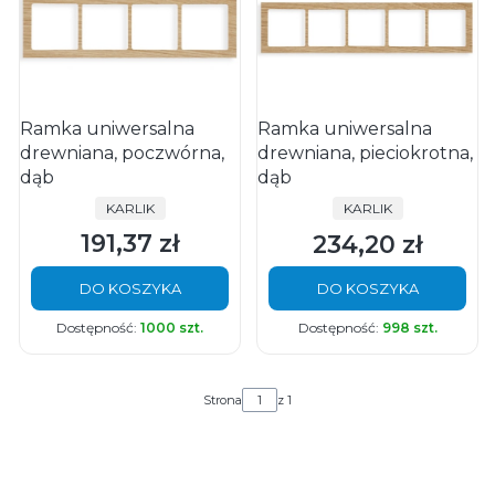
Ramka uniwersalna
Ramka uniwersalna
drewniana, poczwórna,
drewniana, pieciokrotna,
dąb
dąb
PRODUCENT
PRODUCENT
KARLIK
KARLIK
191,37 zł
234,20 zł
Cena
Cena
DO KOSZYKA
DO KOSZYKA
Dostępność:
1000 szt.
Dostępność:
998 szt.
Strona
z 1