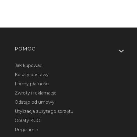
Linki w stopce
POMOC
Jak kupować
Koszty dostawy
Formy płatności
Zwroty i reklamacje
Odstąp od umowy
Utylizacja zużytego sprzętu
Opłaty KGO
Regulamin