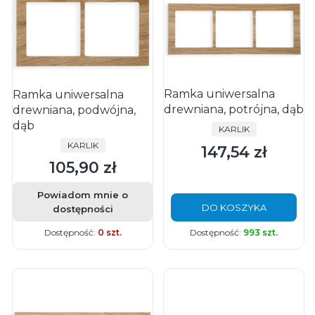
Ramka uniwersalna
Ramka uniwersalna
drewniana, potrójna, dąb
drewniana, podwójna,
dąb
PRODUCENT
KARLIK
PRODUCENT
KARLIK
147,54 zł
Cena
105,90 zł
Cena
Powiadom mnie o
DO KOSZYKA
dostępności
Dostępność:
0 szt.
Dostępność:
993 szt.