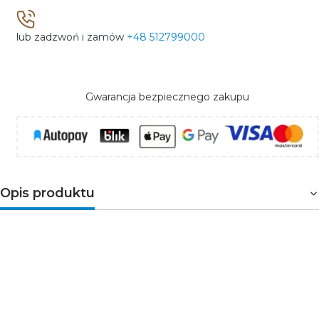
lub zadzwoń i zamów
+48 512799000
Gwarancja bezpiecznego zakupu
Opis produktu
Kinkiet elewacyjny SILVA GU10 IP54 to nowoczesna
oprawa ścienna przeznaczona do oświetlenia elewacji
budynków, wejść, tarasów oraz przestrzeni wokół domu.
Minimalistyczna forma oraz czarna obudowa wykonana
ze stopu aluminium sprawiają, że oprawa doskonale