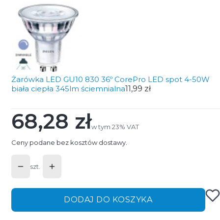
Żarówka LED GU10 830 36º CorePro LED spot 4-50W
biała ciepła 345lm ściemnialna
11,99 zł
68,28 zł
Cena
w tym 23% VAT
w tym
23%
VAT
Ceny podane bez kosztów dostawy.
szt.
DODAJ DO KOSZYKA