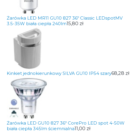
Żarówka LED MR11 GU10 827 36º Classic LEDspotMV
3.5-35W biała ciepła 240lm
15,80 zł
Kinkiet jednokierunkowy SILVA GU10 IP54 szary
68,28 zł
Żarówka LED GU10 827 36º CorePro LED spot 4-50W
biała ciepła 345lm ściemnialna
11,00 zł