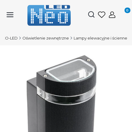
Produk
Otwórz wyszukiwark
NEO-LED
Oświetlenie zewnętrzne
Lampy elewacyjne i ścienne