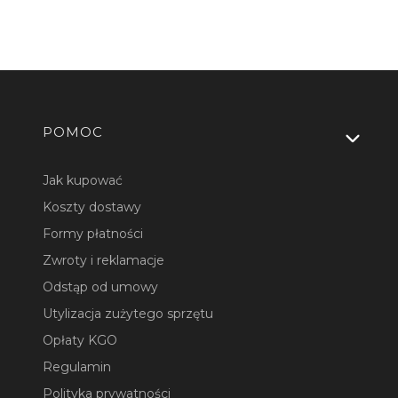
Linki w stopce
POMOC
Jak kupować
Koszty dostawy
Formy płatności
Zwroty i reklamacje
Odstąp od umowy
Utylizacja zużytego sprzętu
Opłaty KGO
Regulamin
Polityka prywatności