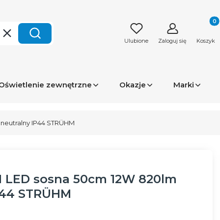
Produk
Wyczyść
Szukaj
Ulubione
Zaloguj się
Koszyk
Oświetlenie zewnętrzne
Okazje
Marki
.neutralny IP44 STRÜHM
N LED sosna 50cm 12W 820lm
IP44 STRÜHM