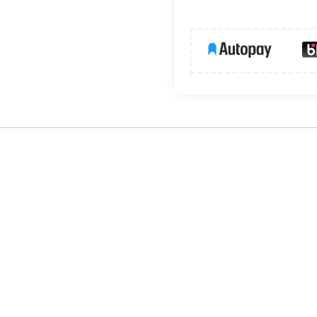
nologii
SMD LED
, dzięki której lampa świeci równomiernie na całe
 barwą o mocy 12W i strumieniu światła 820lm. Dzięki doskonałej im
t przeznaczony jest do zamontowania w miejscach o zwiększonej 