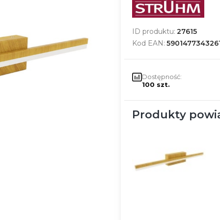
ID produktu:
27615
Kod EAN:
590147734326
Dostępność:
100 szt.
Produkty powi