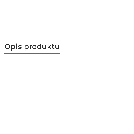
Opis produktu
Oprawa dekoracyjna
ASPEN
stworzona w tech
świetlne. Kinkiet charakteryzuje się neutralną
pomieszczeniu, w którym się znajdzie. Produk
zasilacz.
Parametry techniczne
Typ: Oprawa dekoracyjna SMD LED
Napięcie [V]: 230V
Częstotliwość [Hz]: 50
Moc [W]: 12