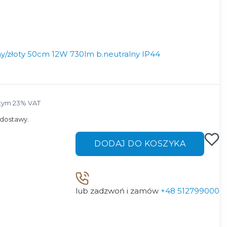
y/złoty 50cm 12W 730lm b.neutralny IP44
tym 23% VAT
tym
23%
VAT
dostawy.
DODAJ DO KOSZYKA
lub zadzwoń i zamów
+48 512799000