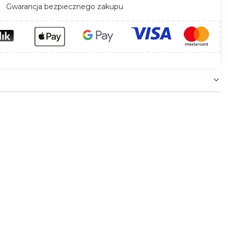
Gwarancja bezpiecznego zakupu
j swojej długości, zapewniając najlepsze warunki
itacji drewna sosnowego, oprawa nada charakteru
wilgotności, np. w łazienkach. Zestaw zawiera