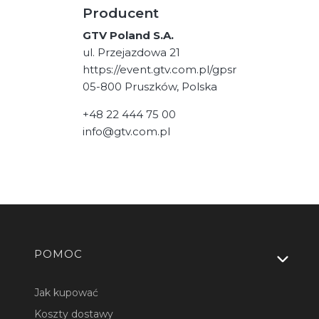
Producent
GTV Poland S.A.
ul. Przejazdowa 21
https://event.gtv.com.pl/gpsr
05-800 Pruszków, Polska
+48 22 444 75 00
info@gtv.com.pl
Linki w stopce
POMOC
Jak kupować
Koszty dostawy