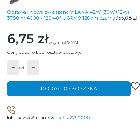
Oprawa liniowa zwieszana VILANA 42W (30W+12W)
3780lm 4000K 120/48° UGR<19 120cm czarna
355,08 zł
6,75 zł
Cena
w tym 23% VAT
w tym
23%
VAT
Ceny podane bez kosztów dostawy.
szt.
DODAJ DO KOSZYKA
lub zadzwoń i zamów
+48 512799000