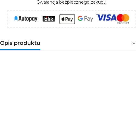
Gwarancja bezpiecznego zakupu
Opis produktu
Produkt służy do łączenia profili z oferty firmy KLUŚ,
wyposażonych w
gniazdo ZM
pod kątem 90 stopni z
tolerancją +/- 5 stopni.
Daje również możliwość
tworzenia kształtek typu T, X, Y z profili wyposażonych w
3 gniazda ZM. Artykuły uzupełniające znajdują się na
pasku, w zakładce
Produkty powiązane
Zalety
możliwość dopasowania kąta między profilami
możliwość budowania opraw o wielokątnych
kształtach