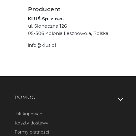
Producent
KLUŚ Sp. z o.o.
ul. Słoneczna 126
05-506 Kolonia Lesznowola, Polska
info@klus.pl
Linki w stopce
POMOC
Jak kupować
Koszty dostawy
Formy płatności