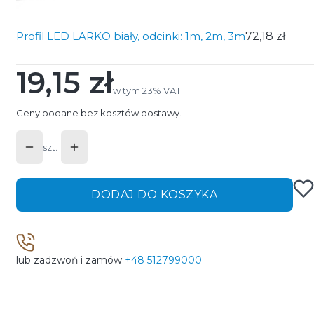
Profil LED LARKO biały, odcinki: 1m, 2m, 3m
72,18 zł
19,15 zł
Cena
w tym 23% VAT
w tym
23%
VAT
Ceny podane bez kosztów dostawy.
szt.
DODAJ DO KOSZYKA
lub zadzwoń i zamów
+48 512799000