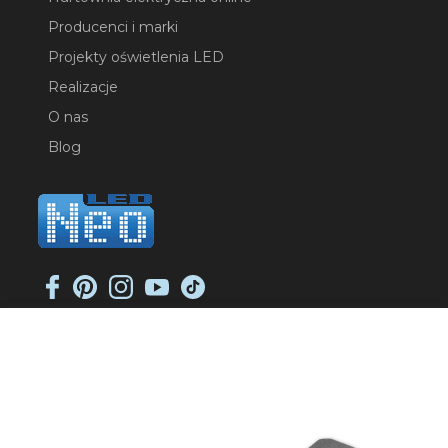
Producenci i marki
Projekty oświetlenia LED
Realizacje
O nas
Blog
NEO-LED SP. K.
ul. Jana Długosza 2
51-162 Wrocław
NIP: 8951925233