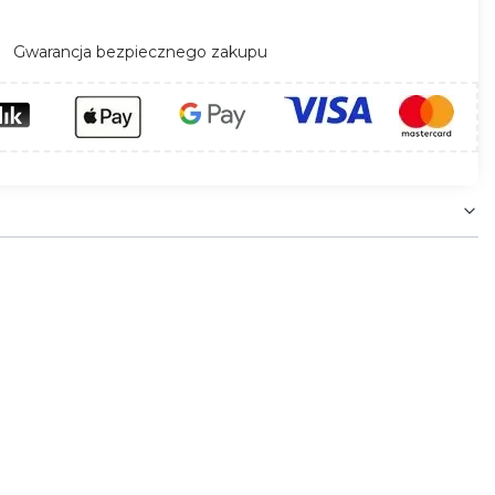
Gwarancja bezpiecznego zakupu
 wysunięcie się taśmy LED, przyspiesza
 taśma LED)