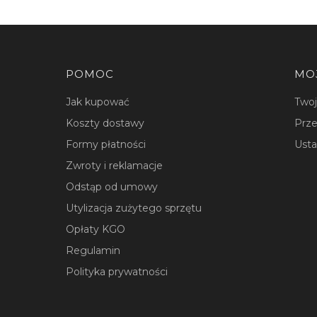
Linki w stopce
POMOC
MO
Jak kupować
Two
Koszty dostawy
Prze
Formy płatności
Usta
Zwroty i reklamacje
Odstąp od umowy
Utylizacja zużytego sprzętu
Opłaty KGO
Regulamin
Polityka prywatności