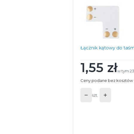
Łącznik kątowy do ta
1,55 zł
Cena
w tym 2
w tym
2
Ceny podane bez kosztów 
szt.