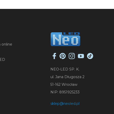
 online
LED
NEO-LED SP. K.
ul. Jana Długosza 2
51-162 Wrocław
NIP: 8951925233
sklep@neoled.pl