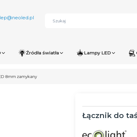
lep@neoled.pl
D
Źródła światła
Lampy LED
LED 8mm zamykany
Łącznik do t