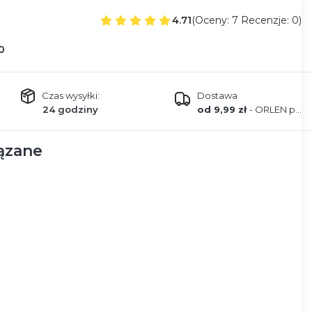
4.71
(Oceny: 7 Recenzje: 0)
0
Czas wysyłki:
Dostawa
24 godziny
od 9,99 zł
- ORLEN paczka
ązane