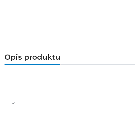
Opis produktu
Wysokiej jakości łącznik to taśm LED (PLCC
oraz ułatwia montaż systemu LED. Zamyka