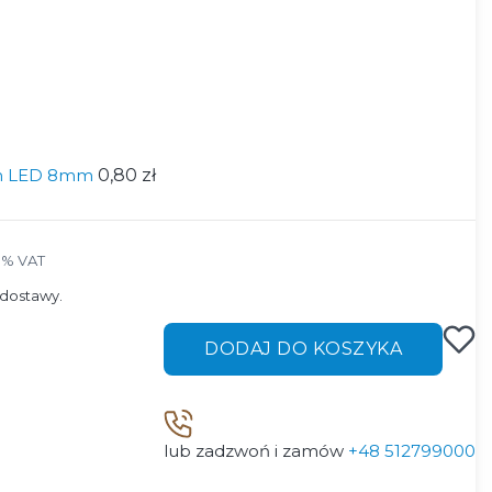
śm LED 8mm
0,80 zł
3% VAT
3%
VAT
dostawy.
DODAJ DO KOSZYKA
lub zadzwoń i zamów
+48 512799000