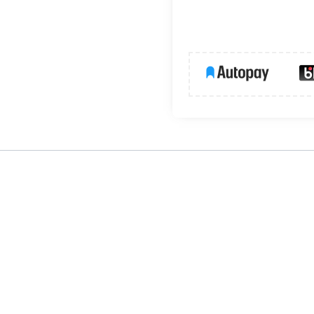
2/3528). Dzieki specjalnej konstrukcji łącznik uniemożliwia
na konstrukcja eliminuje wady tanich łączników (wsuwana