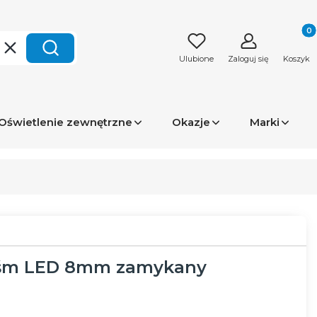
Produk
Wyczyść
Szukaj
Ulubione
Zaloguj się
Koszyk
Oświetlenie zewnętrzne
Okazje
Marki
aśm LED 8mm zamykany