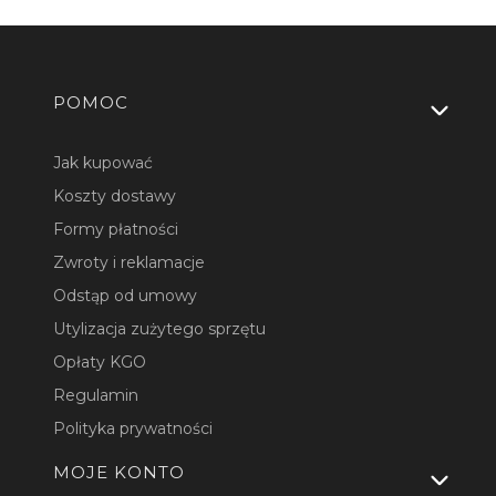
Linki w stopce
POMOC
Jak kupować
Koszty dostawy
Formy płatności
Zwroty i reklamacje
Odstąp od umowy
Utylizacja zużytego sprzętu
Opłaty KGO
Regulamin
Polityka prywatności
MOJE KONTO