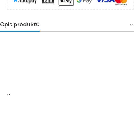
Opis produktu
Łącznik do taśm LED RGB (PLCC6/5050)
zamykany. Eliminuje konieczność lutowania co
prowadzi zwiększenia szybkości montażu.
Oferowany łącznik posiada 15cm przewód dzięki
któremu możemy zaginać taśmę LED pod
dowolnym kątem.