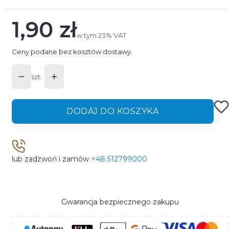
1,90 zł
Cena
w tym 23% VAT
w tym
23%
VAT
Ceny podane bez kosztów dostawy.
szt.
DODAJ DO KOSZYKA
lub zadzwoń i zamów
+48 512799000
Gwarancja bezpiecznego zakupu