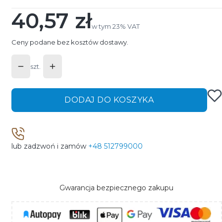
40,57 zł
Cena
w tym 23% VAT
w tym
23%
VAT
Ceny podane bez kosztów dostawy.
szt.
DODAJ DO KOSZYKA
lub zadzwoń i zamów
+48 512799000
Gwarancja bezpiecznego zakupu