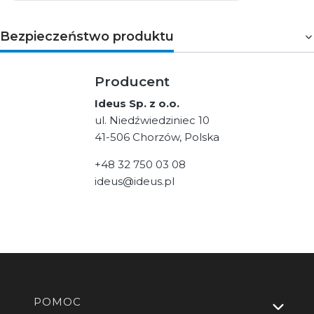
Bezpieczeństwo produktu
Producent
Ideus Sp. z o.o.
ul. Niedźwiedziniec 10
41-506 Chorzów, Polska
+48 32 750 03 08
ideus@ideus.pl
Linki w stopce
POMOC