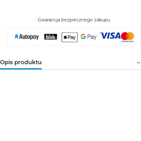
Gwarancja bezpiecznego zakupu
Opis produktu
DERATO
to trzypunktowa lampa na postawie koła,
której klosze kształtem nawiązują do stylistyki RETRO. Z
powodzeniem wpasuje się w pomieszczenia w
loftowym stylu, szczególnie te nawiązujące w swojej
estetyce do retro. Duże klosze to także duża możliwość
w zastosowaniu różnych źródeł światła z trzonkiem E14
(max.8W). W oprawach Kanlux DERATO zastosowano
szybkozłączkę dla wygodnego i szybkiego montażu.