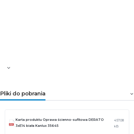
Minimalna odległość od oświetlanego obiektu:
0,5m
Kolor: biały
Materiał obudowy: stop aluminium
Miejsce zastosowania: wewnątrz
Średnica [mm]: 110
Wysokość [mm]: 150
Długość [mm]: 428
Szerokość [mm]: 428
Waga [g]: 976
Pliki do pobrania
Karta produktu Oprawa ścienno-sufitowa DERATO
457.08
3xE14 biała Kanlux 35645
kB