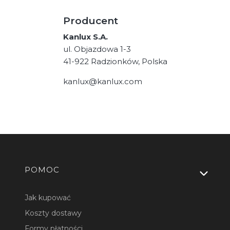
Producent
Kanlux S.A.
ul. Objazdowa 1-3
41-922 Radzionków, Polska
kanlux@kanlux.com
Linki w stopce
POMOC
Jak kupować
Koszty dostawy
Formy płatności