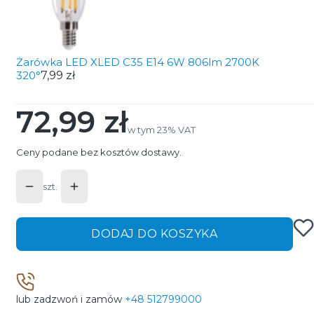
Żarówka LED XLED C35 E14 6W 806lm 2700K
320°
7,99 zł
72,99 zł
Cena
w tym 23% VAT
w tym
23%
VAT
Ceny podane bez kosztów dostawy.
szt.
DODAJ DO KOSZYKA
lub zadzwoń i zamów
+48 512799000