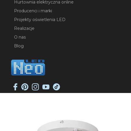
Hurtownia elektryczna online
Producenci i marki
Projekty oświetlenia LED
Realizacje
O nas
Blog
NEO-LED SP. K.
ul. Jana Długosza 2
51-162 Wrocław
NIP: 8951925233