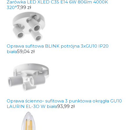
Żarówka LED XLED C35 E14 6W 806lm 4000K
320°
7,99 zł
Oprawa sufitowa BLINK potrójna 3xGU10 IP20
biała
59,04 zł
Oprawa ścienno- sufitowa 3 punktowa okrągła GU10
LAURIN EL-3O W biała
93,99 zł