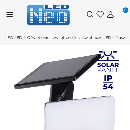
Produk
Otwórz wyszukiwark
NEO-LED
Oświetlenie zewnętrzne
Naświetlacze LED
Naświet