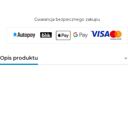
Gwarancja bezpiecznego zakupu
Opis produktu
Nowoczesny naświetlacz solarny LED z czujnikiem
PIR
Naświetlacz Kanlux FL SOLNAR SLR 8W to
energooszczędna oprawa LED zasilana energią
słoneczną, zaprojektowana do pracy na zewnątrz. Dzięki
panelowi fotowoltaicznemu i wbudowanemu
akumulatorowi Li-Ion (2000 mAh, typ 18650) działa