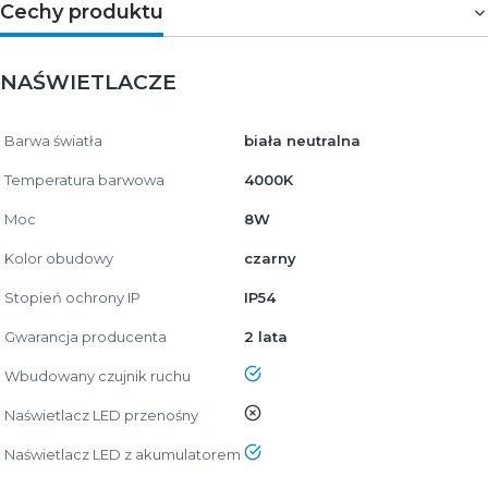
Cechy produktu
NAŚWIETLACZE
Barwa światła
biała neutralna
Temperatura barwowa
4000K
Moc
8W
Kolor obudowy
czarny
Stopień ochrony IP
IP54
Gwarancja producenta
2 lata
tak
Wbudowany czujnik ruchu
nie
Naświetlacz LED przenośny
tak
Naświetlacz LED z akumulatorem