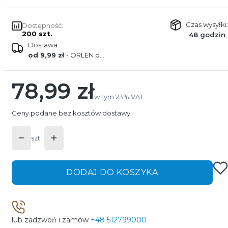
Czas wysyłki:
Dostępność:
200 szt.
48 godzin
Dostawa
od 9,99 zł
- ORLEN paczka
78,99 zł
Cena
w tym 23% VAT
w tym
23%
VAT
Ceny podane bez kosztów dostawy.
szt.
DODAJ DO KOSZYKA
lub zadzwoń i zamów
+48 512799000