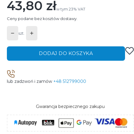
43,80 zł
Cena
w tym 23% VAT
w tym
23%
VAT
Ceny podane bez kosztów dostawy.
szt.
DODAJ DO KOSZYKA
lub zadzwoń i zamów
+48 512799000
Gwarancja bezpiecznego zakupu