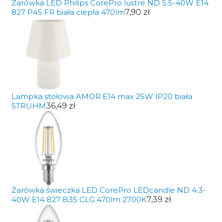
Żarówka LED Philips CorePro lustre ND 5.5-40W E14
827 P45 FR biała ciepła 470lm
7,90 zł
Lampka stołowa AMOR E14 max 25W IP20 biała
STRÜHM
36,49 zł
Żarówka świeczka LED CorePro LEDcandle ND 4.3-
40W E14 827 B35 CLG 470lm 2700K
7,39 zł