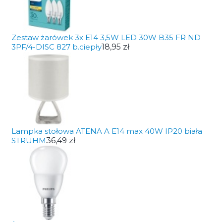
Zestaw żarówek 3x E14 3,5W LED 30W B35 FR ND
3PF/4-DISC 827 b.ciepły
18,95 zł
Lampka stołowa ATENA A E14 max 40W IP20 biała
STRÜHM
36,49 zł