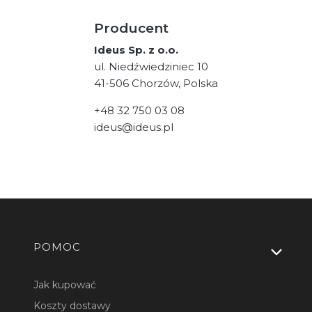
Producent
Ideus Sp. z o.o.
ul. Niedźwiedziniec 10
41-506 Chorzów, Polska
+48 32 750 03 08
ideus@ideus.pl
Linki w stopce
POMOC
Jak kupować
Koszty dostawy