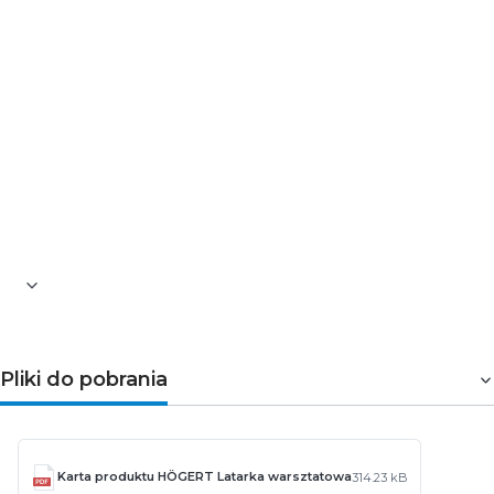
Zasilanie akumulator: 3.7V, 2000 mAh
Ładowanie: USB (kabel w zestawie)
Wskaźnik naładowania baterii: tak
Powerbank
Szacunkowy czas świecenia: 3.5 godz.
Dodatki: podstawa latarki obracana o 360° oraz
dodatkowo o 90°, 2 magnesy umieszczone w
podstawie oraz w
zaczepie umożliwiają
zainstalowanie latarki na dowolnej metalowej
powierzchni i oświetlenie miejsca pracy
Klasa szczelności: IP54
Materiał: tworzywo ABS
Pliki do pobrania
Karta produktu HÖGERT Latarka warsztatowa
314.23 kB