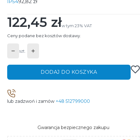
IP54
92,82 zł
122,45 zł
Cena
w tym 23% VAT
w tym
23%
VAT
Ceny podane bez kosztów dostawy.
szt.
DODAJ DO KOSZYKA
lub zadzwoń i zamów
+48 512799000
Gwarancja bezpiecznego zakupu