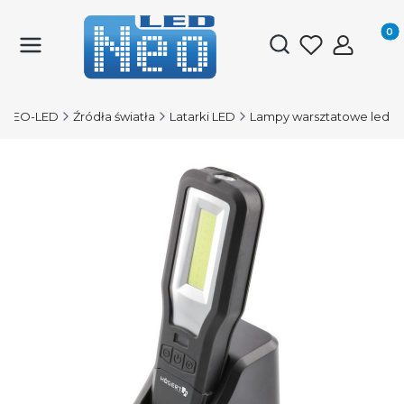
Produk
Otwórz wyszukiwark
NEO-LED
Źródła światła
Latarki LED
Lampy warsztatowe led