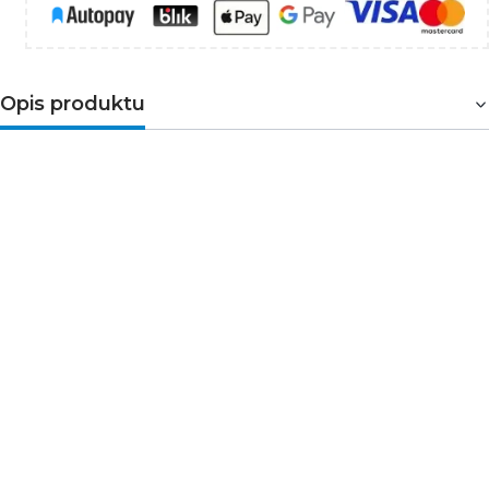
Opis produktu
Profesjonalna lampa warsztatowa
550 lm z
czołowym oświetleniem LED 250 lm. Posiada akumulator
2000 mAh, funkcję powerbanku oraz bazę dokującą z
gniazdem USB. Może być ładowana zarówno przez
bazę, jak i bezpośrednio przez USB. Cztery tryby pracy:
światło główne, czołowe, czerwone oraz czerwone
migające. Podstawa obracana o 360° oraz dodatkowy
zaczep z obrotem 360° zwiększają funkcjonalność. Dwa
magnesy umożliwiają wygodne mocowanie. Czas pracy
3–3,5 h.
➤Parametry techniczne