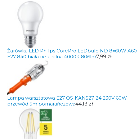
Żarówka LED Philips CorePro LEDbulb ND 8=60W A60
E27 840 biała neutralna 4000K 806lm
7,99 zł
Lampa warsztatowa E27 OS-KAN527-24 230V 60W
przewód 5m pomarańczowa
44,13 zł