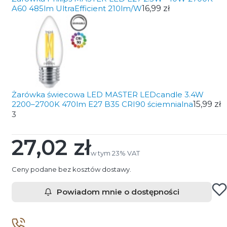
A60 485lm UltraEfficient 210lm/W
16,99 zł
Żarówka świecowa LED MASTER LEDcandle 3.4W
2200–2700K 470lm E27 B35 CRI90 ściemnialna
15,99 zł
3
27,02 zł
Cena
w tym 23% VAT
w tym
23%
VAT
Ceny podane bez kosztów dostawy.
Powiadom mnie o dostępności