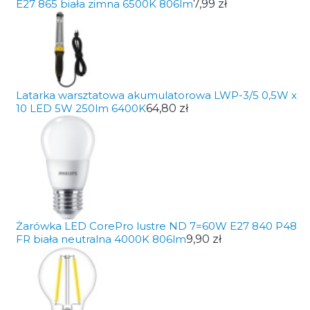
E27 865 biała zimna 6500K 806lm
7,99 zł
Latarka warsztatowa akumulatorowa LWP-3/5 0,5W x
10 LED 5W 250lm 6400K
64,80 zł
Żarówka LED CorePro lustre ND 7=60W E27 840 P48
FR biała neutralna 4000K 806lm
9,90 zł