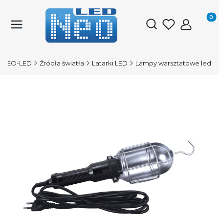
Produk
Otwórz wyszukiwark
NEO-LED
Źródła światła
Latarki LED
Lampy warsztatowe led