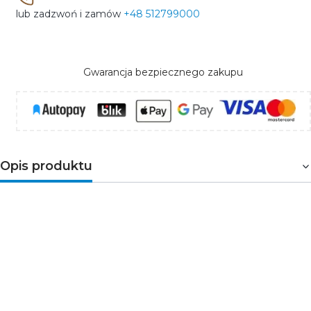
lub zadzwoń i zamów
+48 512799000
Gwarancja bezpiecznego zakupu
Opis produktu
Lampa warsztatowa
WARTA wykonana została z
trwałego tworzywa, które skutecznie chroni klosz i
źródło światła przed stłuczeniem. Wyposażona została
w gwint E27 i pozwala na zamontowanie żarówki o mocy
max 60W. Lampa charakteryzuje się wygodnym i
praktycznym hakiem, który umożliwia powieszenie