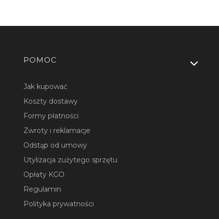
Linki w stopce
POMOC
Jak kupować
Koszty dostawy
Formy płatności
Zwroty i reklamacje
Odstąp od umowy
Utylizacja zużytego sprzętu
Opłaty KGO
Regulamin
Polityka prywatności