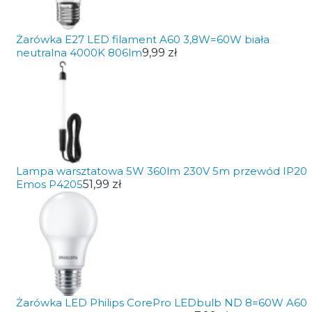
Żarówka E27 LED filament A60 3,8W=60W biała
neutralna 4000K 806lm
9,99 zł
Lampa warsztatowa 5W 360lm 230V 5m przewód IP20
Emos P4205
51,99 zł
Żarówka LED Philips CorePro LEDbulb ND 8=60W A60