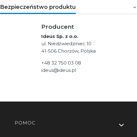
Bezpieczeństwo produktu
Producent
Ideus Sp. z o.o.
ul. Niedźwiedziniec 10
41-506 Chorzów, Polska
+48 32 750 03 08
ideus@ideus.pl
Linki w stopce
POMOC