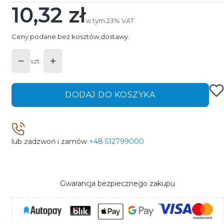
10,32 zł
Cena
w tym 23% VAT
w tym
23%
VAT
Ceny podane bez kosztów dostawy.
szt.
DODAJ DO KOSZYKA
lub zadzwoń i zamów
+48 512799000
Gwarancja bezpiecznego zakupu