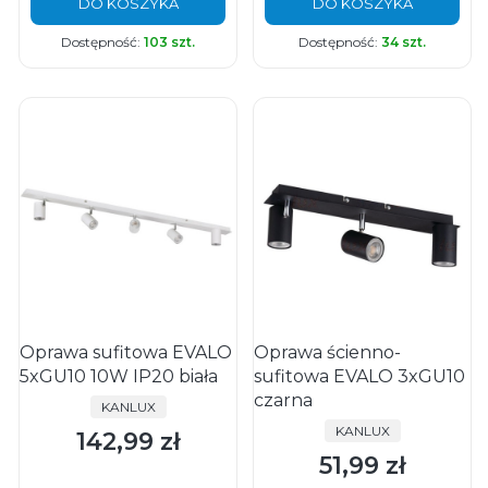
DO KOSZYKA
DO KOSZYKA
Dostępność:
103 szt.
Dostępność:
34 szt.
Oprawa sufitowa EVALO
Oprawa ścienno-
5xGU10 10W IP20 biała
sufitowa EVALO 3xGU10
czarna
PRODUCENT
KANLUX
PRODUCENT
KANLUX
142,99 zł
Cena
51,99 zł
Cena