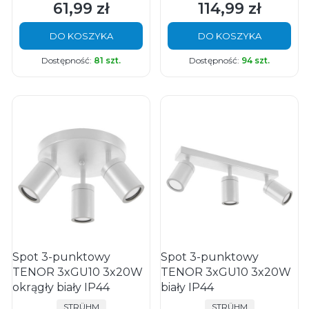
61,99 zł
114,99 zł
Cena
Cena
DO KOSZYKA
DO KOSZYKA
Dostępność:
81 szt.
Dostępność:
94 szt.
Spot 3-punktowy
Spot 3-punktowy
TENOR 3xGU10 3x20W
TENOR 3xGU10 3x20W
okrągły biały IP44
biały IP44
PRODUCENT
PRODUCENT
STRÜHM
STRÜHM