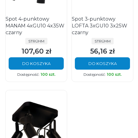
Spot 4-punktowy
Spot 3-punktowy
MANAM 4xGU10 4x35W
LOFTA 3xGU10 3x25W
czarny
czarny
PRODUCENT
PRODUCENT
STRÜHM
STRÜHM
107,60 zł
56,16 zł
Cena
Cena
DO KOSZYKA
DO KOSZYKA
Dostępność:
100 szt.
Dostępność:
100 szt.