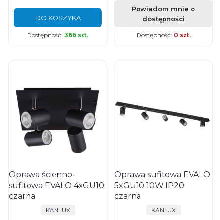
Powiadom mnie o
DO KOSZYKA
dostępności
Dostępność:
366 szt.
Dostępność:
0 szt.
Oprawa ścienno-
Oprawa sufitowa EVALO
sufitowa EVALO 4xGU10
5xGU10 10W IP20
czarna
czarna
PRODUCENT
PRODUCENT
KANLUX
KANLUX