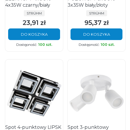
4x35W czarny/biały
3x35W biały/złoty
PRODUCENT
PRODUCENT
STRÜHM
STRÜHM
23,91 zł
95,37 zł
Cena
Cena
DO KOSZYKA
DO KOSZYKA
Dostępność:
100 szt.
Dostępność:
100 szt.
Spot 4-punktowy LIPSK
Spot 3-punktowy