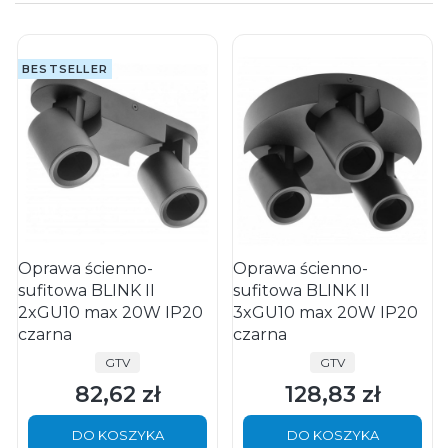
BESTSELLER
Oprawa ścienno-
Oprawa ścienno-
sufitowa BLINK II
sufitowa BLINK II
2xGU10 max 20W IP20
3xGU10 max 20W IP20
czarna
czarna
PRODUCENT
PRODUCENT
GTV
GTV
82,62 zł
128,83 zł
Cena
Cena
DO KOSZYKA
DO KOSZYKA