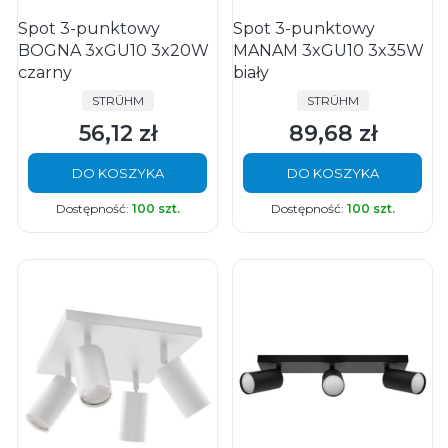
Spot 3-punktowy
Spot 3-punktowy
BOGNA 3xGU10 3x20W
MANAM 3xGU10 3x35W
czarny
biały
PRODUCENT
PRODUCENT
STRÜHM
STRÜHM
56,12 zł
89,68 zł
Cena
Cena
DO KOSZYKA
DO KOSZYKA
Dostępność:
100 szt.
Dostępność:
100 szt.