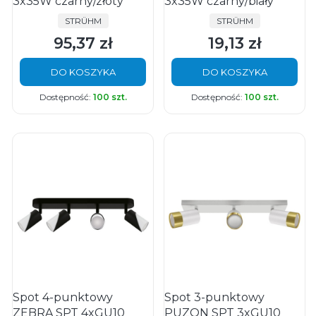
3x35W czarny/złoty
3x35W czarny/biały
PRODUCENT
PRODUCENT
STRÜHM
STRÜHM
95,37 zł
19,13 zł
Cena
Cena
DO KOSZYKA
DO KOSZYKA
Dostępność:
100 szt.
Dostępność:
100 szt.
Spot 4-punktowy
Spot 3-punktowy
ZEBRA SPT 4xGU10
PUZON SPT 3xGU10