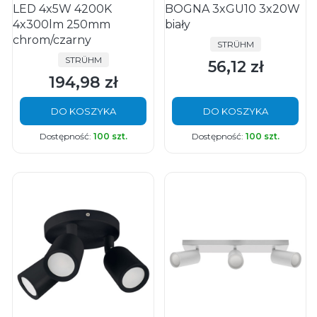
LED 4x5W 4200K
BOGNA 3xGU10 3x20W
4x300lm 250mm
biały
chrom/czarny
PRODUCENT
STRÜHM
PRODUCENT
STRÜHM
56,12 zł
Cena
194,98 zł
Cena
DO KOSZYKA
DO KOSZYKA
Dostępność:
100 szt.
Dostępność:
100 szt.