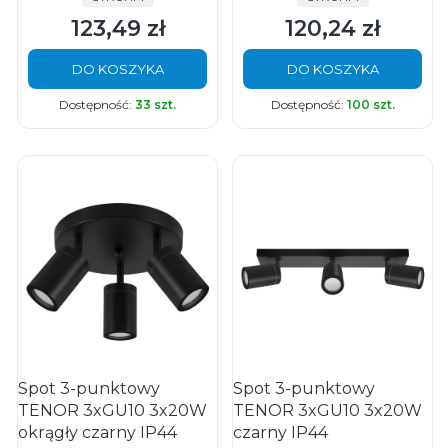
123,49 zł
120,24 zł
Cena
Cena
DO KOSZYKA
DO KOSZYKA
Dostępność:
33 szt.
Dostępność:
100 szt.
Spot 3-punktowy
Spot 3-punktowy
TENOR 3xGU10 3x20W
TENOR 3xGU10 3x20W
okrągły czarny IP44
czarny IP44