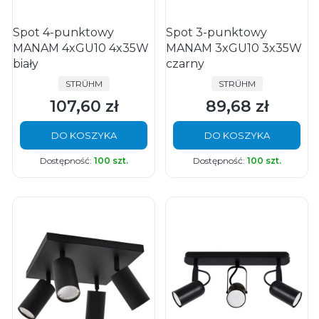
Spot 4-punktowy
Spot 3-punktowy
MANAM 4xGU10 4x35W
MANAM 3xGU10 3x35W
biały
czarny
PRODUCENT
PRODUCENT
STRÜHM
STRÜHM
107,60 zł
89,68 zł
Cena
Cena
DO KOSZYKA
DO KOSZYKA
Dostępność:
100 szt.
Dostępność:
100 szt.