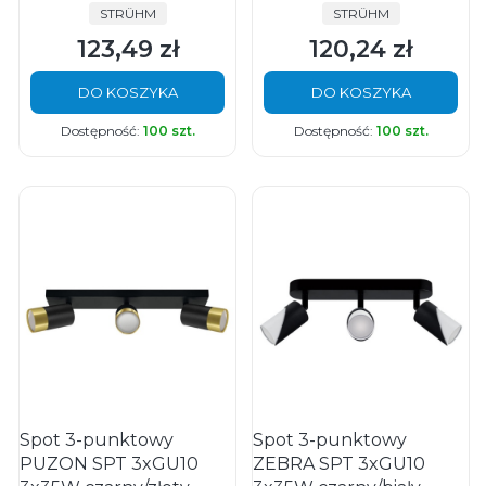
PRODUCENT
PRODUCENT
STRÜHM
STRÜHM
123,49 zł
120,24 zł
Cena
Cena
DO KOSZYKA
DO KOSZYKA
Dostępność:
100 szt.
Dostępność:
100 szt.
Spot 3-punktowy
Spot 3-punktowy
PUZON SPT 3xGU10
ZEBRA SPT 3xGU10