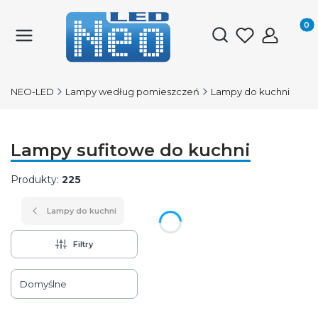
Produk
Otwórz wyszukiwark
NEO-LED
Lampy według pomieszczeń
Lampy do kuchni
Lampy sufitowe do kuchni
Produkty:
225
Lampy do kuchni
Filtry
Lista produktów
Domyślne