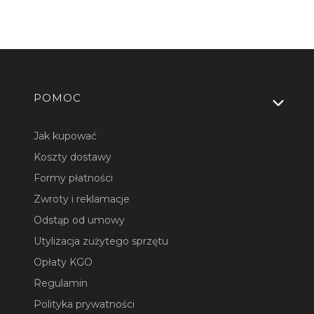
Linki w stopce
POMOC
Jak kupować
Koszty dostawy
Formy płatności
Zwroty i reklamacje
Odstąp od umowy
Utylizacja zużytego sprzętu
Opłaty KGO
Regulamin
Polityka prywatności