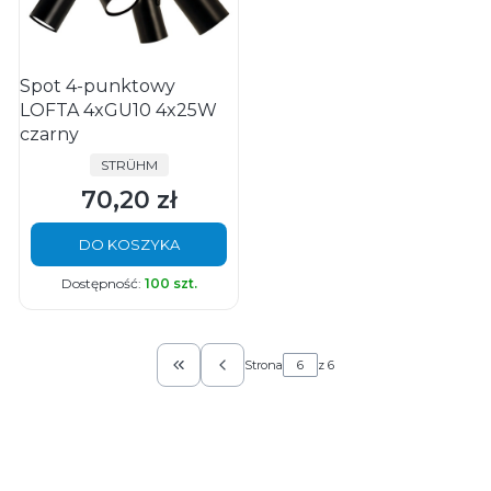
Spot 4-punktowy
LOFTA 4xGU10 4x25W
czarny
PRODUCENT
STRÜHM
70,20 zł
Cena
DO KOSZYKA
Dostępność:
100 szt.
Strona
z 6
Wróć do pierwszej strony z produktami