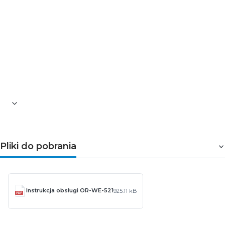
Prąd minimalny (lmin):
0,25A
Protokół komunikacyjny:
brak
Stopień ochrony IP:
IP51
Typ:
jednofazowy
Wielotaryfowość:
nie
Wyjście impulsowe:
tak
Wymiary (szer./wys./gł. [mm]):
18 / 110 / 60
Wyświetlacz:
5+2
Zgodność z MID (2014/32/EU):
tak
Pliki do pobrania
Instrukcja obsługi OR-WE-521
925.11 kB