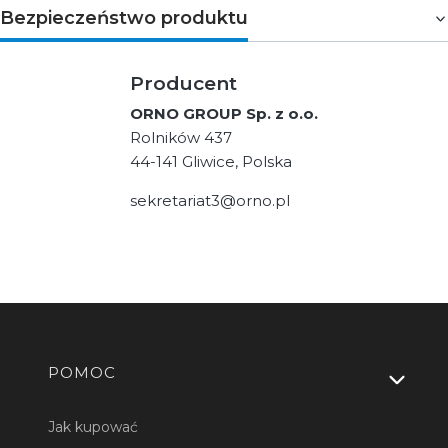
Bezpieczeństwo produktu
Producent
ORNO GROUP Sp. z o.o.
Rolników 437
44-141 Gliwice, Polska
sekretariat3@orno.pl
Linki w stopce
POMOC
Jak kupować