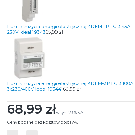
Licznik zużycia energii elektrycznej KDEM-1P LCD 45A
230V Ideal 19343
65,99 zł
Licznik zużycia energii elektrycznej KDEM-3P LCD 100A
3x230/400V Ideal 19344
163,99 zł
68,99 zł
Cena
w tym 23% VAT
w tym
23%
VAT
Ceny podane bez kosztów dostawy.