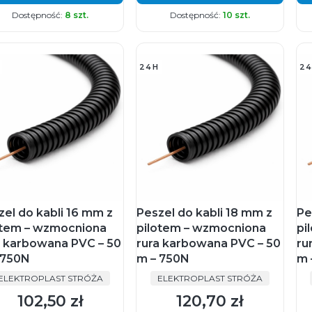
Dostępność:
8 szt.
Dostępność:
10 szt.
24H
24
zel do kabli 16 mm z
Peszel do kabli 18 mm z
Pe
otem – wzmocniona
pilotem – wzmocniona
pi
a karbowana PVC – 50
rura karbowana PVC – 50
ru
 750N
m – 750N
m 
PRODUCENT
PRODUCENT
ELEKTROPLAST STRÓŻA
ELEKTROPLAST STRÓŻA
102,50 zł
120,70 zł
Cena
Cena