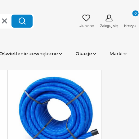
Produk
Wyczyść
Szukaj
Ulubione
Zaloguj się
Koszyk
Oświetlenie zewnętrzne
Okazje
Marki