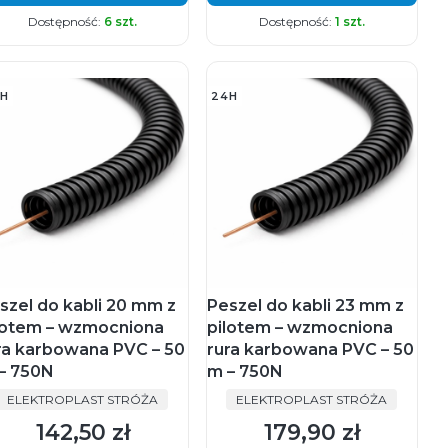
Dostępność:
6 szt.
Dostępność:
1 szt.
H
24H
szel do kabli 20 mm z
Peszel do kabli 23 mm z
lotem – wzmocniona
pilotem – wzmocniona
ra karbowana PVC – 50
rura karbowana PVC – 50
– 750N
m – 750N
PRODUCENT
PRODUCENT
ELEKTROPLAST STRÓŻA
ELEKTROPLAST STRÓŻA
142,50 zł
179,90 zł
Cena
Cena