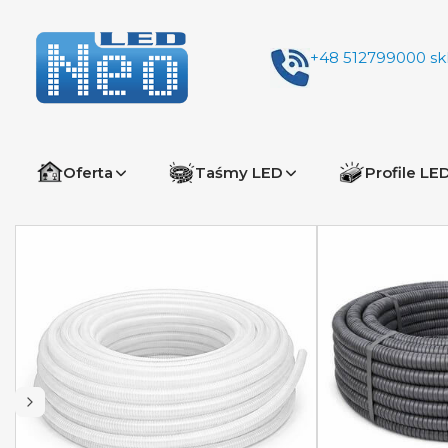
+48 512799000
sk
Oferta
Taśmy LED
Profile LE