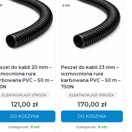
H
24H
szel do kabli 20 mm –
Peszel do kabli 23 mm –
mocniona rura
wzmocniona rura
rbowana PVC – 50 m –
karbowana PVC – 50 m –
0N
750N
PRODUCENT
PRODUCENT
ELEKTROPLAST STRÓŻA
ELEKTROPLAST STRÓŻA
121,00 zł
170,00 zł
Cena
Cena
DO KOSZYKA
DO KOSZYKA
Dostępność:
6 szt.
Dostępność:
6 szt.