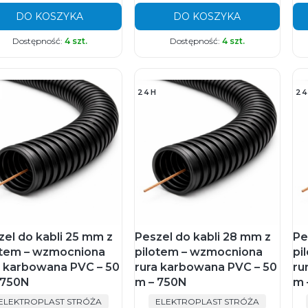
DO KOSZYKA
DO KOSZYKA
Dostępność:
4 szt.
Dostępność:
4 szt.
24H
24
zel do kabli 25 mm z
Peszel do kabli 28 mm z
Pe
otem – wzmocniona
pilotem – wzmocniona
pi
a karbowana PVC – 50
rura karbowana PVC – 50
ru
 750N
m – 750N
m 
PRODUCENT
PRODUCENT
ELEKTROPLAST STRÓŻA
ELEKTROPLAST STRÓŻA