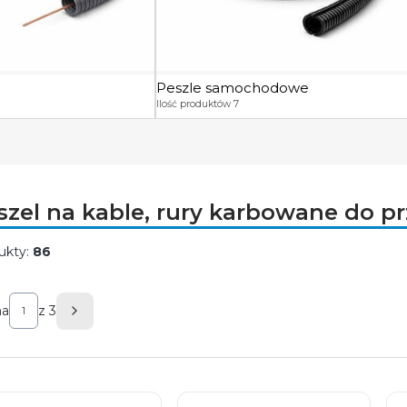
Peszle samochodowe
Ilość produktów 7
szel na kable, rury karbowane do 
ukty:
86
ta produktów
na
z 3
Następne produkty