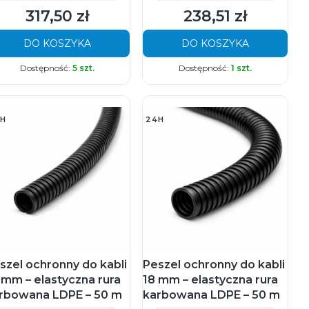
317,50 zł
238,51 zł
Cena
Cena
DO KOSZYKA
DO KOSZYKA
Dostępność:
5 szt.
Dostępność:
1 szt.
H
24H
szel ochronny do kabli
Peszel ochronny do kabli
 mm – elastyczna rura
18 mm – elastyczna rura
rbowana LDPE – 50 m
karbowana LDPE – 50 m