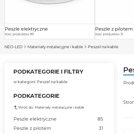
Peszle elektryczne
Peszle z pilotem
Ilość produktów 85
Ilość produktów 31
NEO-LED
Materiały instalacyjne i kable
Peszel na kable
Pe
PODKATEGORIE I FILTRY
w kategorii: Peszel na kable
Prod
Lis
PODKATEGORIE
Stro
Wróć do: Materiały instalacyjne i kable
Peszle elektryczne
85
Peszle z pilotem
31