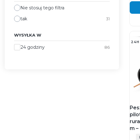
Nie stosuj tego filtra
tak
31
WYSYŁKA W
24H
Wysyłka w
24 godziny
86
Pes
pil
rur
m –