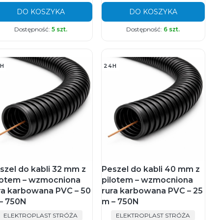
DO KOSZYKA
DO KOSZYKA
Dostępność:
5 szt.
Dostępność:
6 szt.
H
24H
szel do kabli 32 mm z
Peszel do kabli 40 mm z
lotem – wzmocniona
pilotem – wzmocniona
ra karbowana PVC – 50
rura karbowana PVC – 25
– 750N
m – 750N
PRODUCENT
PRODUCENT
ELEKTROPLAST STRÓŻA
ELEKTROPLAST STRÓŻA