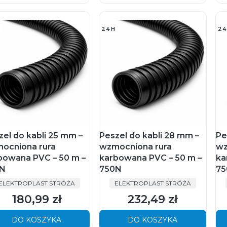
24H
24
zel do kabli 25 mm –
Peszel do kabli 28 mm –
Pe
ocniona rura
wzmocniona rura
wz
bowana PVC – 50 m –
karbowana PVC – 50 m –
ka
N
750N
75
PRODUCENT
PRODUCENT
ELEKTROPLAST STRÓŻA
ELEKTROPLAST STRÓŻA
180,99 zł
232,49 zł
Cena
Cena
DO KOSZYKA
DO KOSZYKA