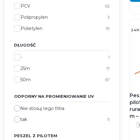
PCV
62
Polipropylen
3
Polietylen
19
24H
DŁUGOŚĆ
Długość
-
1
25m
17
50m
67
Pes
ODPORNY NA PROMIENIOWANIE UV
pil
Nie stosuj tego filtra
rur
m –
tak
11
PESZEL Z PILOTEM