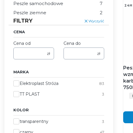
Peszle samochodowe
7
24H
Peszle ziemne
2
FILTRY
Wyczyść
CENA
Cena od
Cena do
zł
zł
Pes
MARKA
wzm
kar
Marka
Elektroplast Stróża
83
750
TT PLAST
3
KOLOR
Kolor
transparentny
3
czarny
47