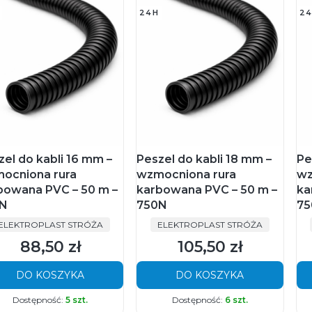
24H
24
zel do kabli 16 mm –
Peszel do kabli 18 mm –
Pe
ocniona rura
wzmocniona rura
wz
bowana PVC – 50 m –
karbowana PVC – 50 m –
ka
N
750N
75
PRODUCENT
PRODUCENT
ELEKTROPLAST STRÓŻA
ELEKTROPLAST STRÓŻA
88,50 zł
105,50 zł
Cena
Cena
DO KOSZYKA
DO KOSZYKA
Dostępność:
5 szt.
Dostępność:
6 szt.