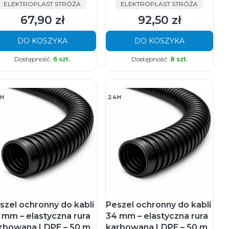
PRODUCENT
PRODUCENT
ELEKTROPLAST STRÓŻA
ELEKTROPLAST STRÓŻA
67,90 zł
92,50 zł
Cena
Cena
DO KOSZYKA
DO KOSZYKA
Dostępność:
6 szt.
Dostępność:
8 szt.
H
24H
szel ochronny do kabli
Peszel ochronny do kabli
 mm – elastyczna rura
34 mm – elastyczna rura
rbowana LDPE – 50 m
karbowana LDPE – 50 m