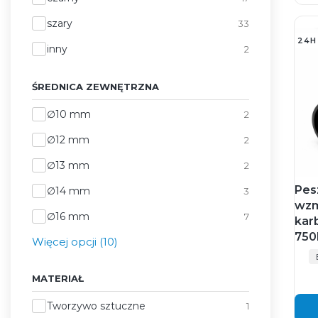
szary
33
24H
inny
2
ŚREDNICA ZEWNĘTRZNA
Średnica zewnętrzna
∅10 mm
2
∅12 mm
2
∅13 mm
2
Pes
∅14 mm
3
wzm
∅16 mm
7
kar
750
Więcej opcji (10)
MATERIAŁ
Materiał
Tworzywo sztuczne
1