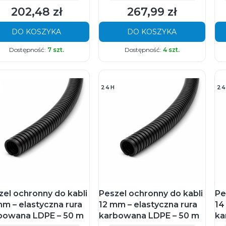
202,48 zł
267,99 zł
Cena
Cena
DO KOSZYKA
DO KOSZYKA
Dostępność:
7 szt.
Dostępność:
4 szt.
24H
24
zel ochronny do kabli
Peszel ochronny do kabli
Pe
mm – elastyczna rura
12 mm – elastyczna rura
14
bowana LDPE – 50 m
karbowana LDPE – 50 m
ka