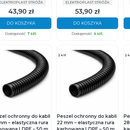
PRODUCENT
PRODUCENT
ELEKTROPLAST STRÓŻA
ELEKTROPLAST STRÓŻA
43,90 zł
53,90 zł
Cena
Cena
DO KOSZYKA
DO KOSZYKA
Dostępność:
7 szt.
Dostępność:
4 szt.
24H
24
zel ochronny do kabli
Peszel ochronny do kabli
Pe
mm – elastyczna rura
22 mm – elastyczna rura
28
bowana LDPE – 50 m
karbowana LDPE – 50 m
ka