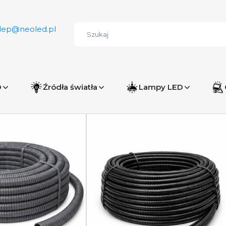
lep@neoled.pl
D
Źródła światła
Lampy LED