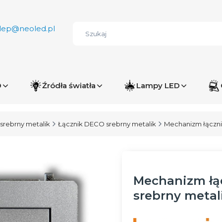
lep@neoled.pl
D
Źródła światła
Lampy LED
srebrny metalik
Łącznik DECO srebrny metalik
Mechanizm łączni
Mechanizm łą
srebrny metal