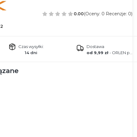
0.00
(Oceny: 0 Recenzje: 0)
42
Czas wysyłki:
Dostawa
14 dni
od 9,99 zł
- ORLEN paczka
ązane