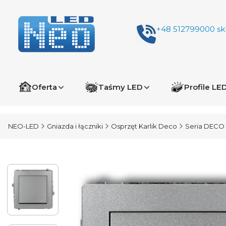
+48 512799000
sk
Oferta
Taśmy LED
Profile LE
NEO-LED
Gniazda i łączniki
Osprzęt Karlik Deco
Seria DECO 