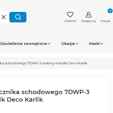
Produk
Wyczyść
Szukaj
Ulubione
Zaloguj się
Koszyk
Oświetlenie zewnętrzne
Okazje
Marki
ka schodowego 7DWP-3 srebrny metalik Deco Karlik
cznika schodowego 7DWP-3
ik Deco Karlik