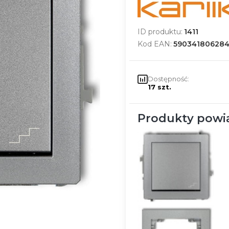
ID produktu:
1411
Kod EAN:
59034180628
Dostępność:
17 szt.
Produkty powi