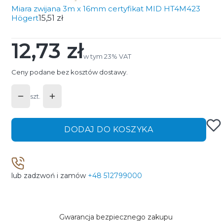
Miara zwijana 3m x 16mm certyfikat MID HT4M423
Högert
15,51 zł
12,73 zł
Cena
w tym 23% VAT
w tym
23%
VAT
Ceny podane bez kosztów dostawy.
szt.
DODAJ DO KOSZYKA
lub zadzwoń i zamów
+48 512799000
Gwarancja bezpiecznego zakupu