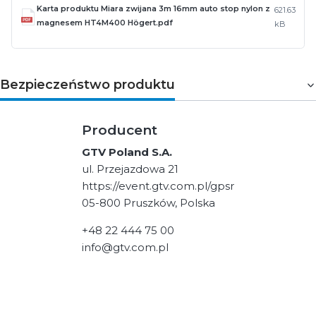
Karta produktu Miara zwijana 3m 16mm auto stop nylon z
621.63
magnesem HT4M400 Högert.pdf
kB
Bezpieczeństwo produktu
Producent
GTV Poland S.A.
ul. Przejazdowa 21
https://event.gtv.com.pl/gpsr
05-800 Pruszków, Polska
+48 22 444 75 00
info@gtv.com.pl