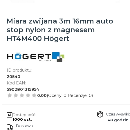
Miara zwijana 3m 16mm auto
stop nylon z magnesem
HT4M400 Högert
ID produktu:
20540
Kod EAN:
5902801315954
0.00
(Oceny: 0 Recenzje: 0)
Czas wysyłki:
Dostępność:
1000 szt.
48 godzin
Dostawa