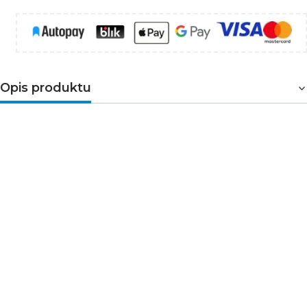
Opis produktu
Miara zwijana HT4M401 ma 5 metrów długości i 19
milimetrów szerokości. Żółta taśma z czarnym
nadrukiem zapewnia czytelny odczyt pomiaru, ponad to
została pokryta nylonem dla zwiększonej trwałości i
odporności przed ścieraniem się nadruku. Taśma jest
dwustronnie zadrukowana, w układzie pionowym i
poziomym. Zwijanie miary odbywa się za pomocą
automatycznego mechanizmu. Ponad to blokada
wysuniętej taśmy oraz zaczep hakowy z dwoma
wbudowanymi magnesami ułatwiają dokonywanie
pomiarów. Dodatkowo wykonane z antypoślizgowego