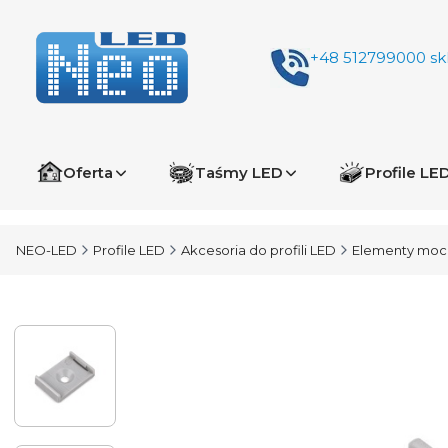
+48 512799000
sk
Oferta
Taśmy LED
Profile LE
NEO-LED
Profile LED
Akcesoria do profili LED
Elementy moco