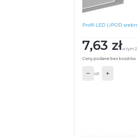
Profil LED LIPOD srebr
7,63 zł
Cena
w tym 
w tym
Ceny podane bez kosztów 
szt.