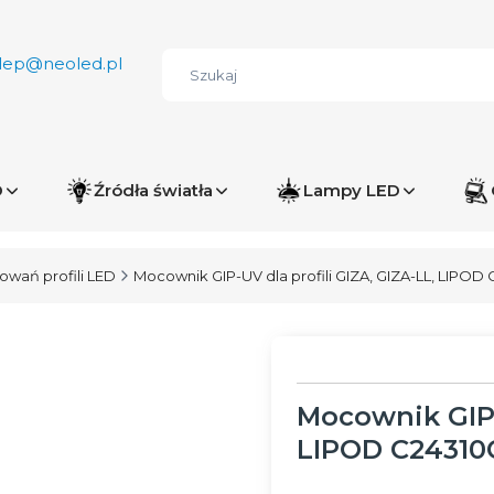
lep@neoled.pl
D
Źródła światła
Lampy LED
wań profili LED
Mocownik GIP-UV dla profili GIZA, GIZA-LL, LIPOD
Mocownik GIP-
LIPOD C24310