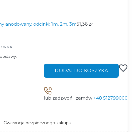
ny anodowany, odcinki: 1m, 2m, 3m
51,36 zł
23% VAT
23%
VAT
dostawy.
DODAJ DO KOSZYKA
lub zadzwoń i zamów
+48 512799000
Gwarancja bezpiecznego zakupu