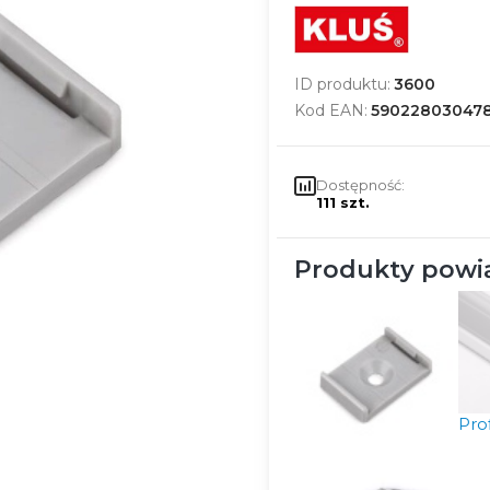
ID produktu:
3600
Kod EAN:
59022803047
Dostępność:
111 szt.
Produkty powi
Pro