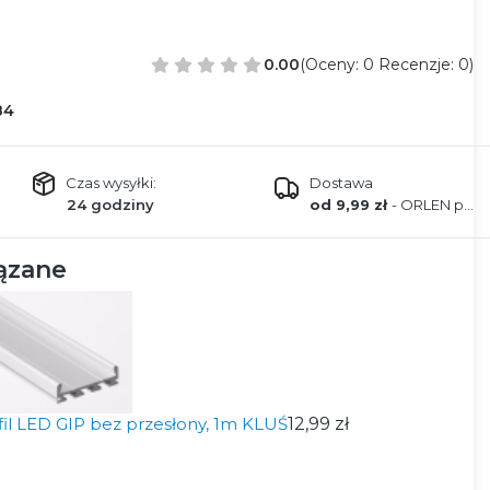
0.00
(Oceny: 0 Recenzje: 0)
84
Czas wysyłki:
Dostawa
24 godziny
od 9,99 zł
- ORLEN paczka
ązane
fil LED GIP bez przesłony, 1m KLUŚ
12,99 zł