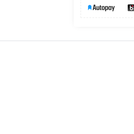
ami
GIZA
,
GIZA-LL
,
LIPOD
tworząc z nimi spójne aranżacje. Mocowni
kręt mocujący w podstawie. Artykuły uzupełniające znajdują się na 
 dobranego wkręta