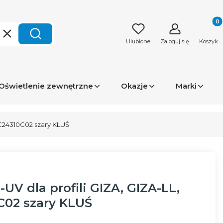
Produk
Wyczyść
Szukaj
Ulubione
Zaloguj się
Koszyk
Oświetlenie zewnętrzne
Okazje
Marki
 C24310C02 szary KLUŚ
UV dla profili GIZA, GIZA-LL,
C02 szary KLUŚ