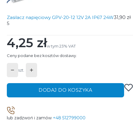
Zasilacz napięciowy GPV-20-12 12V 2A IP67 24W
31,90 zł
5
4,25 zł
Cena
w tym 23% VAT
w tym
23%
VAT
Ceny podane bez kosztów dostawy.
szt.
DODAJ DO KOSZYKA
lub zadzwoń i zamów
+48 512799000