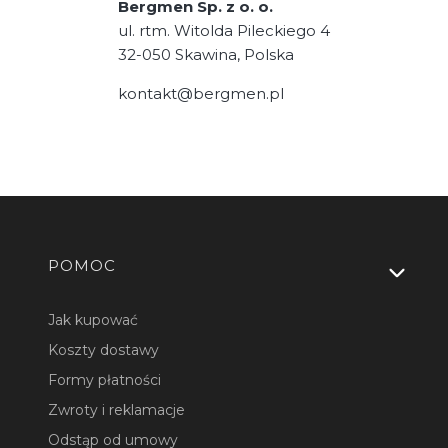
Bergmen Sp. z o. o.
ul. rtm. Witolda Pileckiego 4
32-050 Skawina, Polska
kontakt@bergmen.pl
Linki w stopce
POMOC
Jak kupować
Koszty dostawy
Formy płatności
Zwroty i reklamacje
Odstąp od umowy