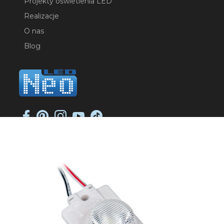
Projekty oświetlenia LED
Realizacje
O nas
Blog
NEO-LED SP. K.
ul. Jana Długosza 2
51-162 Wrocław
NIP: 8951925233
sklep@neoled.pl