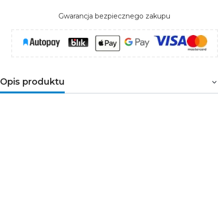
Gwarancja bezpiecznego zakupu
Opis produktu
Moduł LED BERGMEN LB-1 Eco
Slim 1,5W 12V IP65 – wydajne
podświetlenie reklam
Moduł LED BERGMEN LB-1 Eco Slim to
ekonomiczne i wydajne rozwiązanie do
podświetleń reklamowych. Dzięki jednej diodzie
2835 SMD emituje intensywne światło o
temperaturze barwowej 7000–7500K i