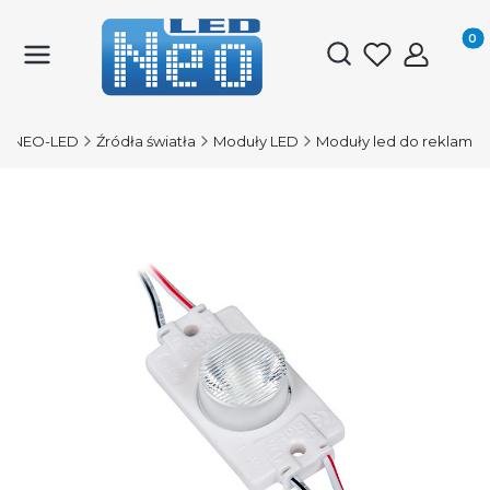
Produk
Otwórz wyszukiwark
NEO-LED
Źródła światła
Moduły LED
Moduły led do reklam