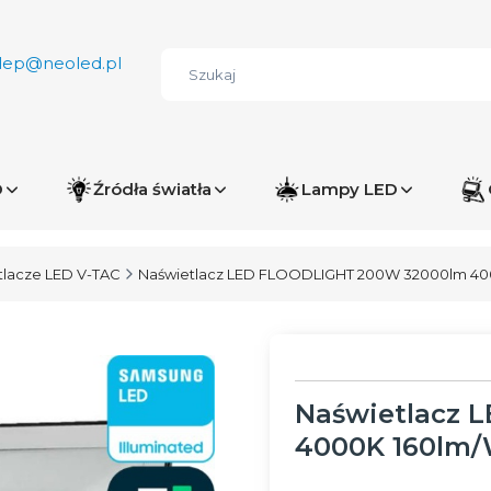
lep@neoled.pl
D
Źródła światła
Lampy LED
tlacze LED V-TAC
Naświetlacz LED FLOODLIGHT 200W 32000lm 400
Naświetlacz 
4000K 160lm/