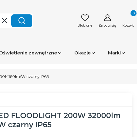
Produk
Wyczyść
Szukaj
Ulubione
Zaloguj się
Koszyk
Oświetlenie zewnętrzne
Okazje
Marki
0K 160lm/W czarny IP65
LED FLOODLIGHT 200W 32000lm
W czarny IP65