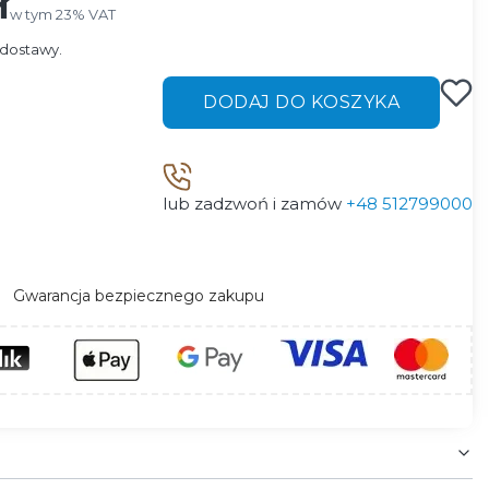
ł
w tym 23% VAT
w tym
23%
VAT
dostawy.
DODAJ DO KOSZYKA
lub zadzwoń i zamów
+48 512799000
Gwarancja bezpiecznego zakupu