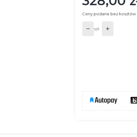
328,00 z
Cena
Ceny podane bez kosztów 
szt.