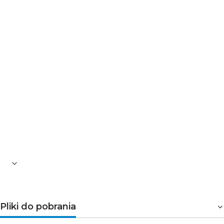
to energooszczędne, trwałe i estetyczne rozwiązanie
oświetleniowe do zastosowań zewnętrznych. Łączy
wysoką skuteczność, solidną konstrukcję oraz
możliwość regulacji mocy, zapewniając elastyczność i
niezawodność w każdych warunkach.
Pliki do pobrania