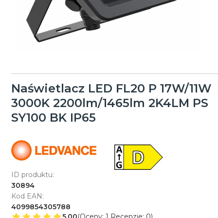
Naświetlacz LED FL20 P 17W/11W
3000K 2200lm/1465lm 2K4LM PS
SY100 BK IP65
ID produktu:
30894
Kod EAN:
4099854305788
5.00
(Oceny: 1 Recenzje: 0)