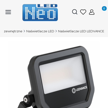
Produk
Otwórz wyszukiwark
ie zewnętrzne
Naświetlacze LED
Naświetlacze LED LEDVANCE