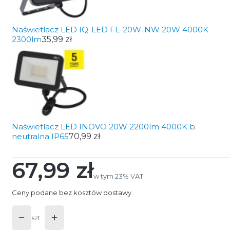
Naświetlacz LED IQ-LED FL-20W-NW 20W 4000K
2300lm
35,99 zł
Naświetlacz LED INOVO 20W 2200lm 4000K b.
neutralna IP65
70,99 zł
67,99 zł
Cena
w tym 23% VAT
w tym
23%
VAT
Ceny podane bez kosztów dostawy.
szt.