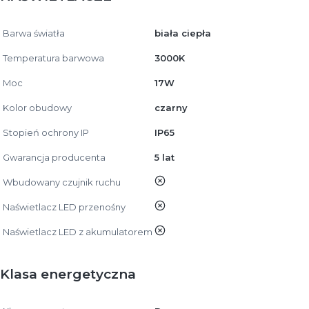
Barwa światła
biała ciepła
Temperatura barwowa
3000K
Moc
17W
Kolor obudowy
czarny
Stopień ochrony IP
IP65
Gwarancja producenta
5 lat
nie
Wbudowany czujnik ruchu
nie
Naświetlacz LED przenośny
nie
Naświetlacz LED z akumulatorem
Klasa energetyczna