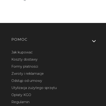
Linki w stopce
POMOC
Jak kupować
Koszty dostawy
Formy płatności
Zwroty i reklamacje
Odstąp od umowy
Utylizacja zużytego sprzętu
Opłaty KGO
Regulamin