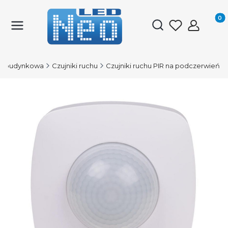
Produk
Otwórz wyszukiwark
a budynkowa
Czujniki ruchu
Czujniki ruchu PIR na podczerwień