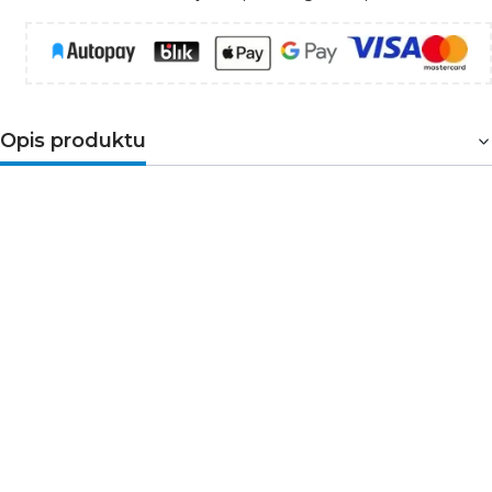
Opis produktu
Czujnik ruchu
DR-09 z funkcją czujnika obecności na
podczerwień do zastosowania w wąskich
korytarzach.
C
zujnik ruchu pozwala na
automatyczne,
czasowe włączenie światła
w przypadku pojawienia
się osoby lub innego obiektu w takich miejscach,
jak:
korytarze
, podwórza, podejścia i podjazdy, garaże
itp. Może pracować wewnątrz i na zewnątrz
pomieszczeń.
Czujnik ruchu na podczerwień
działa wykrywając
przemieszczanie się źródeł ciepła, które znajdują się w