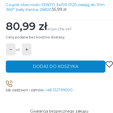
Czujnik obecności SENTO 3xPIR IP20 zasięg do 10m
360° biały Kanlux 26820
35,99 zł
80,99 zł
Cena
w tym 23% VAT
w tym
23%
VAT
Ceny podane bez kosztów dostawy.
szt.
DODAJ DO KOSZYKA
lub zadzwoń i zamów
+48 512799000
Gwarancja bezpiecznego zakupu