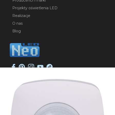
Producenci i marki
Projekty oświetlenia LED
Realizacje
O nas
Blog
NEO-LED SP. K.
ul. Jana Długosza 2
51-162 Wrocław
NIP: 8951925233