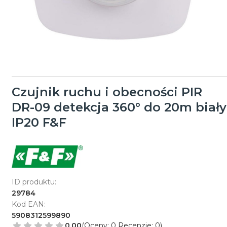
Czujnik ruchu i obecności PIR
DR-09 detekcja 360° do 20m biały
IP20 F&F
ID produktu:
29784
Kod EAN:
5908312599890
0.00
(Oceny: 0 Recenzje: 0)