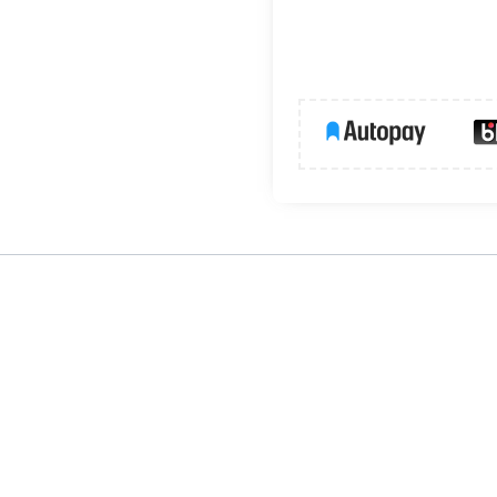
ólnych celów oświetleniowych wewnątrz budynków i pomieszczeń
 neutralnej barwie. Dodatkowo oprawa charakteryzuje się najwy