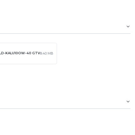
0W LD-KALU10OW-40 GTV
8.40 MB