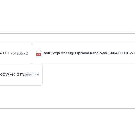
-40 GTV
Instrukcja obsługi Oprawa kanałowa LUXIA LED 1
742.36 kB
LU10OW-40 GTV
269.91 kB