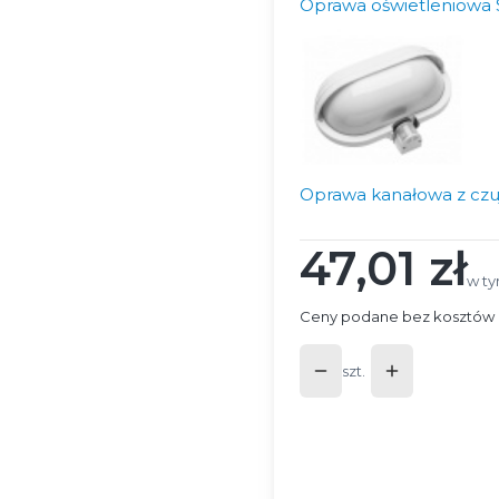
Oprawa oświetleniowa 
Oprawa kanałowa z czuj
47,01 zł
Cena
w ty
w t
Ceny podane bez kosztów 
szt.