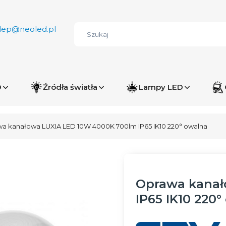
lep@neoled.pl
D
Źródła światła
Lampy LED
a kanałowa LUXIA LED 10W 4000K 700lm IP65 IK10 220° owalna
Oprawa kanał
IP65 IK10 220°