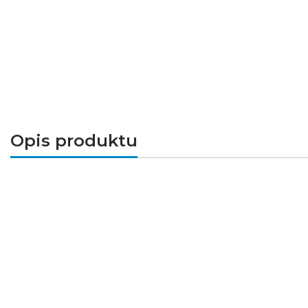
Opis produktu
LUXIA
to oprawa kanałowa przeznaczona do og
Lampa posiada wbudowane źródło światła LED o
ochroną przed strugami wody.
Parametry techniczne
Zintegrowane źródło światła: tak
Barwa światła: neutralna biel