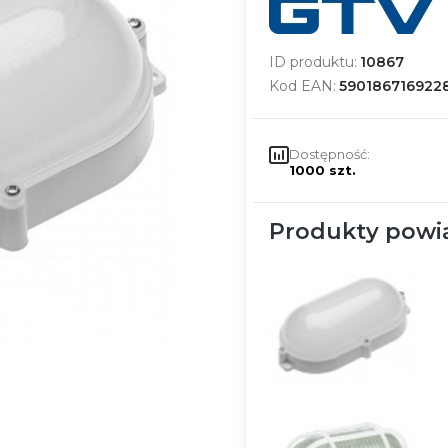
ID produktu:
10867
Kod EAN:
590186716922
Dostępność:
1000 szt.
Produkty powi