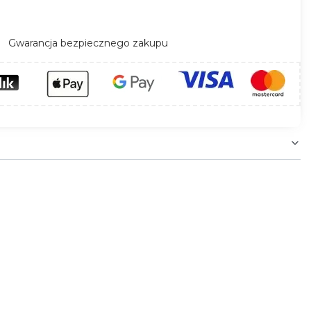
Gwarancja bezpiecznego zakupu
 typu klatka schodowa, ciągi komunikacyjne.
ższym wskaźnikiem pyłoszczelności oraz wysoką