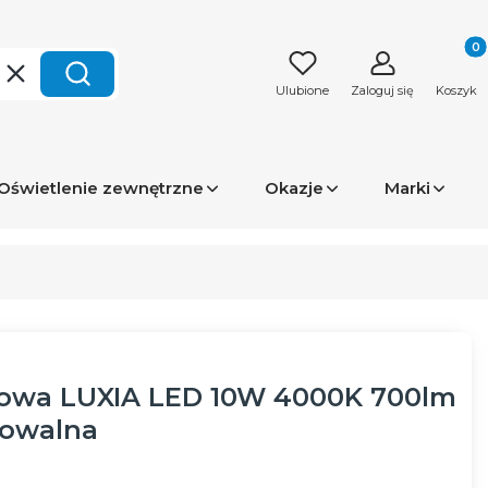
Produk
Wyczyść
Szukaj
Ulubione
Zaloguj się
Koszyk
Oświetlenie zewnętrzne
Okazje
Marki
owa LUXIA LED 10W 4000K 700lm
 owalna