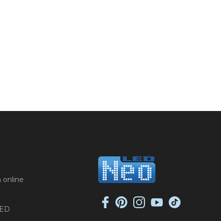
 online
LED