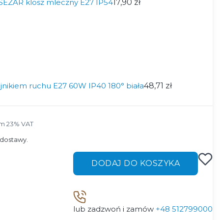
SEZAR klosz mleczny E27 IP54
17,90 zł
nikiem ruchu E27 60W IP40 180° biała
48,71 zł
m 23% VAT
ym
23%
VAT
dostawy.
DODAJ DO KOSZYKA
lub zadzwoń i zamów
+48 512799000