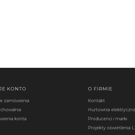
JE KONTO
O FIRMIE
je zamówienia
Kontakt
chowalnia
Hurtownia elektryczna
wienia konta
Producenci i marki
Projekty oświetlenia 