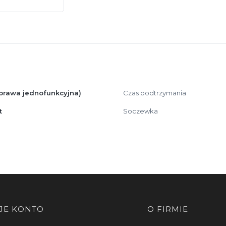
prawa jednofunkcyjna)
Czas podtrzymania
t
Soczewka
JE KONTO
O FIRMIE