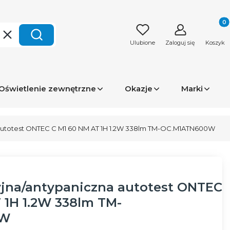
Produk
Wyczyść
Szukaj
Ulubione
Zaloguj się
Koszyk
Oświetlenie zewnętrzne
Okazje
Marki
autotest ONTEC C M1 60 NM AT 1H 1.2W 338lm TM-OC.M1ATN600W
jna/antypaniczna autotest ONTEC
 1H 1.2W 338lm TM-
0W