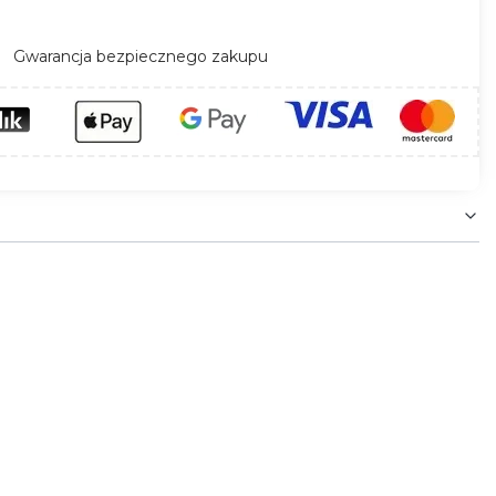
Gwarancja bezpiecznego zakupu
ującym obszarem świecenia 338lm. Świetnie nada
kretna i dopasowuje się do każdego wnętrza nie
ści IP20 i jest dostosowana do składania aby
 koła, które wkomponuje się w każde wnętrze.