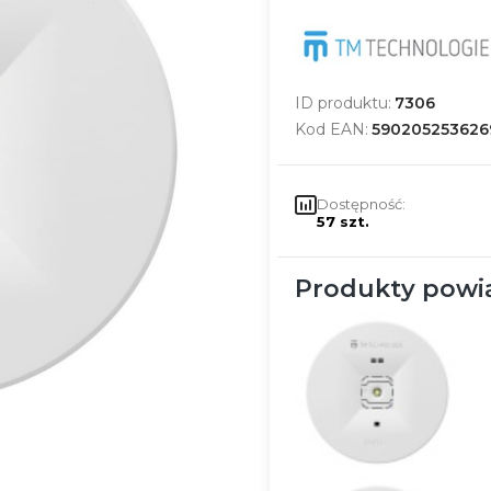
ID produktu:
7306
Kod EAN:
590205253626
Dostępność:
57 szt.
Produkty powi