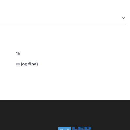
1h
M (ogólna)