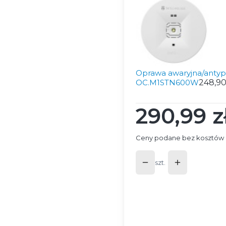
Oprawa awaryjna/antyp
OC.M1STN600W
248,90
290,99 z
Cena
Ceny podane bez kosztów 
szt.