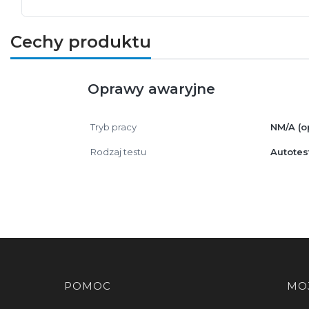
Cechy produktu
Oprawy awaryjne
Tryb pracy
NM/A (o
Rodzaj testu
Autotes
Linki w stopce
POMOC
MO