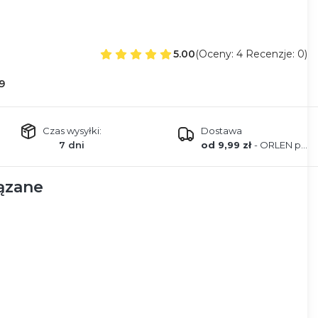
5.00
(Oceny: 4 Recenzje: 0)
9
Czas wysyłki:
Dostawa
7 dni
od 9,99 zł
- ORLEN paczka
ązane