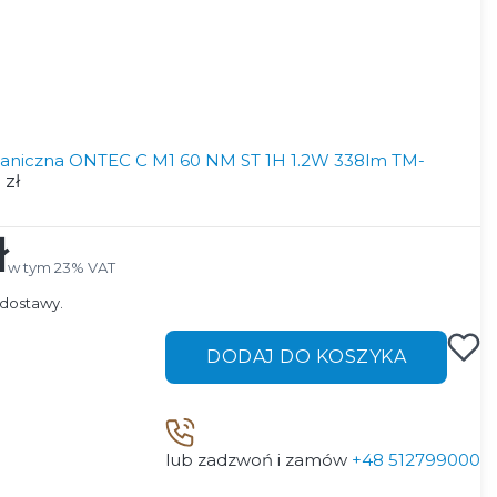
aniczna ONTEC C M1 60 NM ST 1H 1.2W 338lm TM-
 zł
ł
w tym 23% VAT
w tym
23%
VAT
dostawy.
DODAJ DO KOSZYKA
lub zadzwoń i zamów
+48 512799000