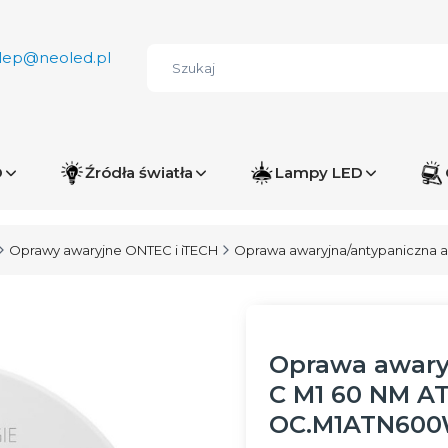
lep@neoled.pl
D
Źródła światła
Lampy LED
Oprawy awaryjne ONTEC i iTECH
Oprawa awaryjna/antypaniczna 
Oprawa awary
C M1 60 NM AT
OC.M1ATN60