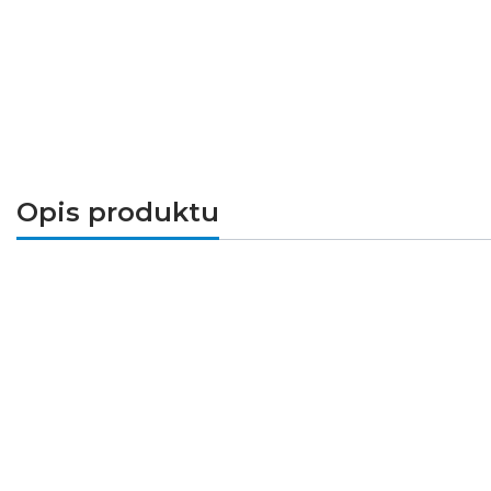
Opis produktu
ONTEC C M1 60 NM AT
to typ oprawy awaryjn
się do pomieszczeń typu open space oraz stref
naruszając konstrukcji oświetlenia podstawo
zoptymalizować montaż wpuszczany. Dodatkowy
Jakość lampy awaryjnej potwierdzona certyfika