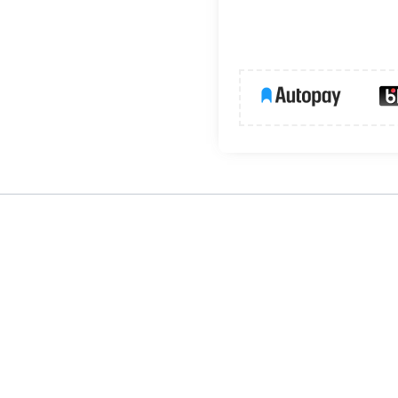
ej antypanicznej z funkcją autotestu. Oprawa wyróżnia się impon
 wysokiego ryzyka. Niewielki kształt oprawy sprawia, że jest dys
wego. Obudowa zawierająca elektronikę posiada stopień szczelno
m atutem jest estetyczne wykonanie wpisane w doskonały kształt
tami.