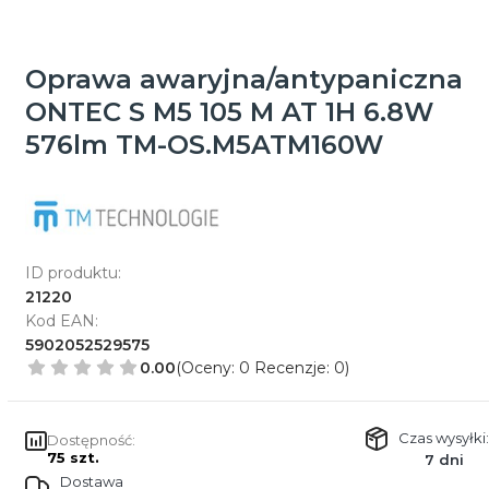
Oprawa awaryjna/antypaniczna
ONTEC S M5 105 M AT 1H 6.8W
576lm TM-OS.M5ATM160W
ID produktu:
21220
Kod EAN:
5902052529575
0.00
(Oceny: 0 Recenzje: 0)
Czas wysyłki:
Dostępność:
75 szt.
7 dni
Dostawa