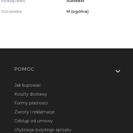
Rodzaj testu
Autotest
Soczewka
M (ogólna)
Linki w stopce
POMOC
Jak kupować
Koszty dostawy
Formy płatności
Zwroty i reklamacje
Odstąp od umowy
Utylizacja zużytego sprzętu