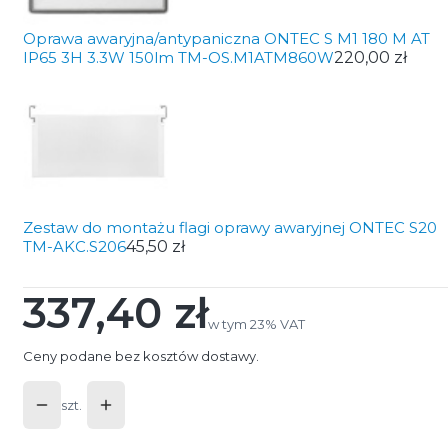
Oprawa awaryjna/antypaniczna ONTEC S M1 180 M AT
IP65 3H 3.3W 150lm TM-OS.M1ATM860W
220,00 zł
Zestaw do montażu flagi oprawy awaryjnej ONTEC S20
TM-AKC.S206
45,50 zł
337,40 zł
Cena
w tym 23% VAT
w tym
23%
VAT
Ceny podane bez kosztów dostawy.
szt.