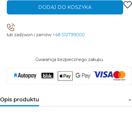
DODAJ DO KOSZYKA
lub zadzwoń i zamów
+48 512799000
Gwarancja bezpiecznego zakupu
Opis produktu
ONTEC S M5 105 M AT
to typ oprawy awaryjnej
antypanicznej, którą można zamontować natynkowo