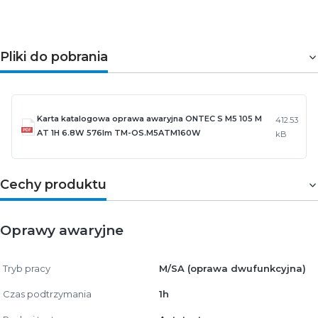
Pliki do pobrania
Karta katalogowa oprawa awaryjna ONTEC S M5 105 M
412.53
AT 1H 6.8W 576lm TM-OS.M5ATM160W
kB
Cechy produktu
Oprawy awaryjne
Tryb pracy
M/SA (oprawa dwufunkcyjna)
Czas podtrzymania
1h