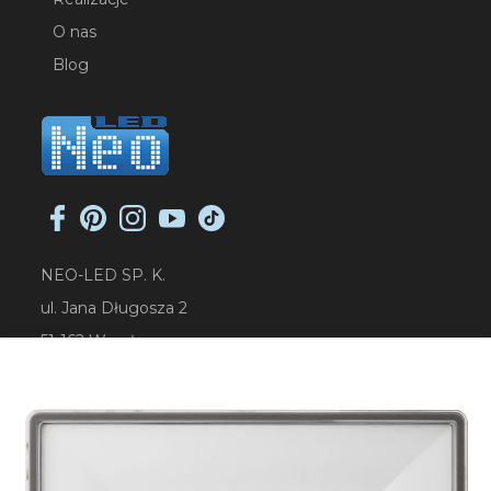
O nas
Blog
NEO-LED SP. K.
ul. Jana Długosza 2
51-162 Wrocław
NIP: 8951925233
sklep@neoled.pl