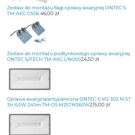
Zestaw do montażu flagi oprawy awaryjnej ONTEC S
TM-AKC.OS06
46,00 zł
Zestaw do montażu podtynkowego oprawy awaryjnej
ONTEC S/iTECH TM-AKC.UN000
24,50 zł
Oprawa awaryjna/antypaniczna ONTEC S M2 302 M ST
3H 6.5W 241lm TM-OS.M2STM360W
215,00 zł