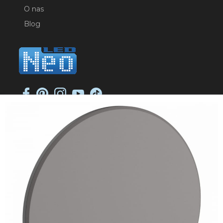
O nas
Blog
NEO-LED SP. K.
ul. Jana Długosza 2
51-162 Wrocław
NIP: 8951925233
sklep@neoled.pl