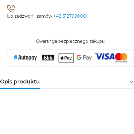
lub zadzwoń i zamów
+48 512799000
Gwarancja bezpiecznego zakupu
Opis produktu
Lampa elewacyjna LED PIATTA 18W CCT IP44 szara to
nowoczesna oprawa ścienna zaprojektowana z myślą o
efektywnym oświetleniu elewacji, wejść do budynków,
tarasów oraz ciągów komunikacyjnych. Minimalistyczna,
okrągła konstrukcja doskonale wpisuje się w