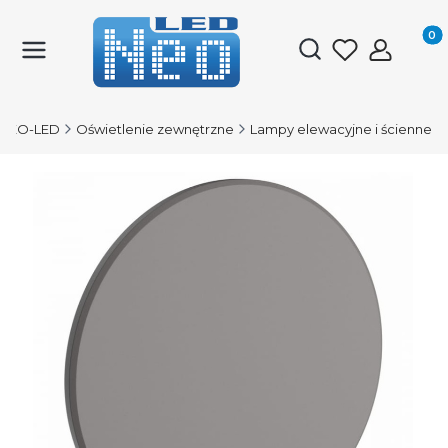
Produk
Otwórz wyszukiwark
NEO-LED
Oświetlenie zewnętrzne
Lampy elewacyjne i ścienne