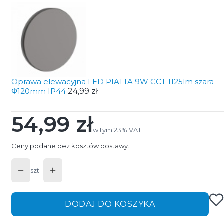
Oprawa elewacyjna LED PIATTA 9W CCT 1125lm szara
Φ120mm IP44
24,99 zł
54,99 zł
Cena
w tym 23% VAT
w tym
23%
VAT
Ceny podane bez kosztów dostawy.
szt.
DODAJ DO KOSZYKA