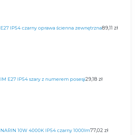
 E27 IP54 czarny oprawa ścienna zewnętrzna
89,11 zł
IM E27 IP54 szary z numerem posesji
29,18 zł
D NARIN 10W 4000K IP54 czarny 1000lm
77,02 zł