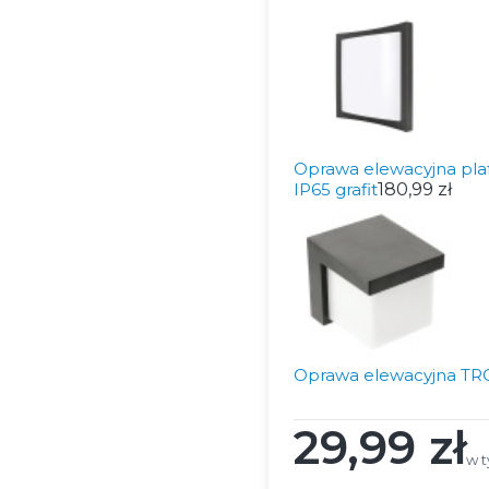
Oprawa elewacyjna pl
IP65 grafit
180,99 zł
Oprawa elewacyjna TR
29,99 zł
Cena
w t
w 