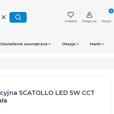
Produk
Wyczyść
Szukaj
Ulubione
Zaloguj się
Koszyk
Oświetlenie zewnętrzne
Okazje
Marki
cyjna SCATOLLO LED 5W CCT
ała