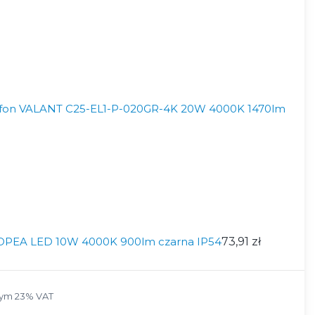
afon VALANT C25-EL1-P-020GR-4K 20W 4000K 1470lm
OPEA LED 10W 4000K 900lm czarna IP54
73,91 zł
ym 23% VAT
tym
23%
VAT