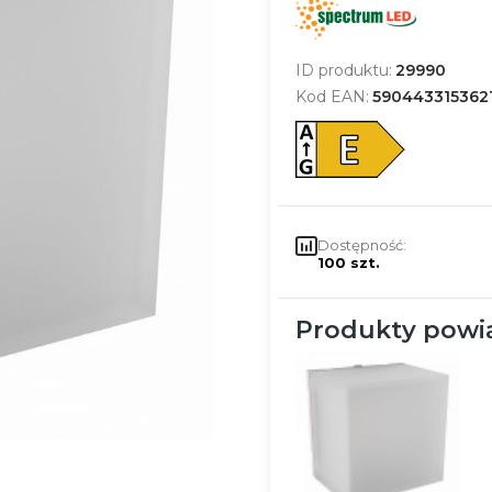
ID produktu:
29990
Kod EAN:
590443315362
Dostępność:
100 szt.
Produkty powi