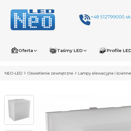
+48 512799000
sk
Oferta
Taśmy LED
Profile LE
NEO-LED
Oświetlenie zewnętrzne
Lampy elewacyjne i ścienn