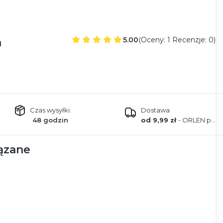
5.00
(Oceny: 1 Recenzje: 0)
1
Czas wysyłki:
Dostawa
48 godzin
od 9,99 zł
- ORLEN paczka
ązane