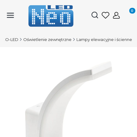
Produk
Otwórz wyszukiwark
NEO-LED
Oświetlenie zewnętrzne
Lampy elewacyjne i ścienne