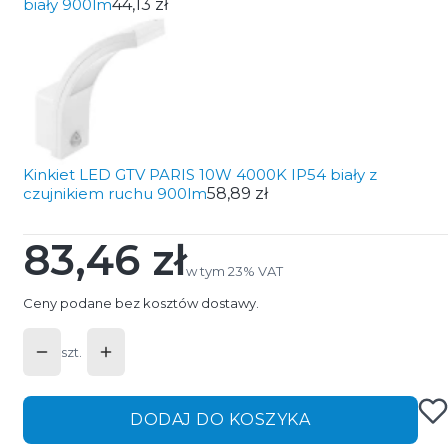
biały 900lm
44,13 zł
Kinkiet LED GTV PARIS 10W 4000K IP54 biały z
czujnikiem ruchu 900lm
58,89 zł
83,46 zł
Cena
w tym 23% VAT
w tym
23%
VAT
Ceny podane bez kosztów dostawy.
szt.
DODAJ DO KOSZYKA