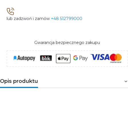
lub zadzwoń i zamów
+48 512799000
Gwarancja bezpiecznego zakupu
Opis produktu
NICEA
to nowoczesna oprawa elewacyjna LED o
minimalistycznym wzornictwie, przeznaczona do
oświetlenia elewacji, wejść do budynków, tarasów oraz
ciągów komunikacyjnych. Wbudowane źródło światła o
mocy 20 W emituje neutralne światło 4000 K i strumień