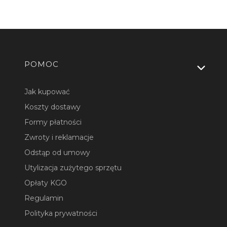
Linki w stopce
POMOC
Jak kupować
Koszty dostawy
Formy płatności
Zwroty i reklamacje
Odstąp od umowy
Utylizacja zużytego sprzętu
Opłaty KGO
Regulamin
Polityka prywatności