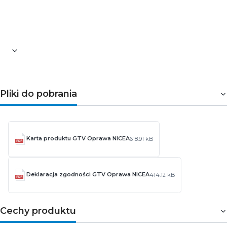
STBY oraz wysoka szczelność IP65 sprawiają, że jest to
doskonały wybór do energooszczędnego oświetlenia
posesji i budynków.
Pliki do pobrania
Karta produktu GTV Oprawa NICEA
618.91 kB
Deklaracja zgodności GTV Oprawa NICEA
414.12 kB
Cechy produktu