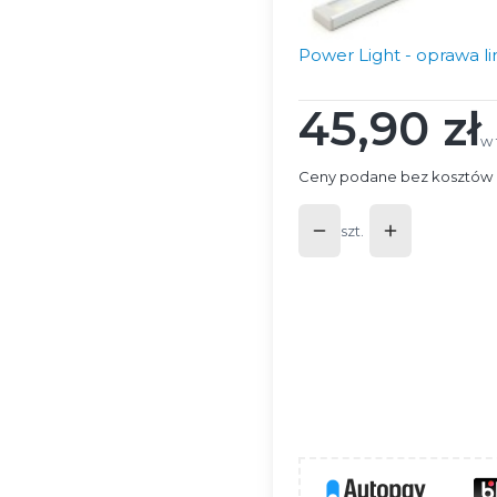
Power Light - oprawa li
45,90 zł
Cena
w 
w
Ceny podane bez kosztów 
szt.