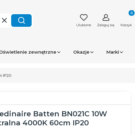
Produk
Wyczyść
Szukaj
Ulubione
Zaloguj się
Koszyk
Oświetlenie zewnętrzne
Okazje
Marki
m IP20
edinaire Batten BN021C 10W
tralna 4000K 60cm IP20