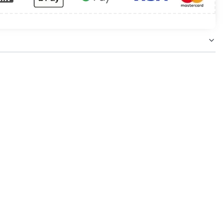
ją popularność zawdzięczają wysokiej jakości i
etleniem meblowym. Oprawy linii Ledinaire to