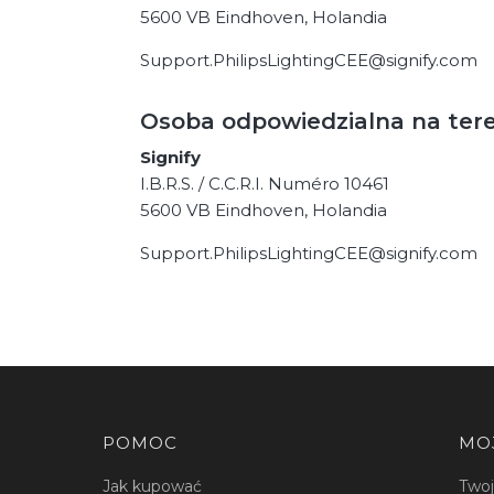
5600 VB Eindhoven, Holandia
Support.PhilipsLightingCEE@signify.com
Osoba odpowiedzialna na ter
Signify
I.B.R.S. / C.C.R.I. Numéro 10461
5600 VB Eindhoven, Holandia
Support.PhilipsLightingCEE@signify.com
Linki w stopce
POMOC
MO
Jak kupować
Two