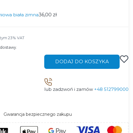
niowa biała zimna
36,00 zł
tym 23% VAT
 tym
23%
VAT
dostawy.
DODAJ DO KOSZYKA
lub zadzwoń i zamów
+48 512799000
Gwarancja bezpiecznego zakupu