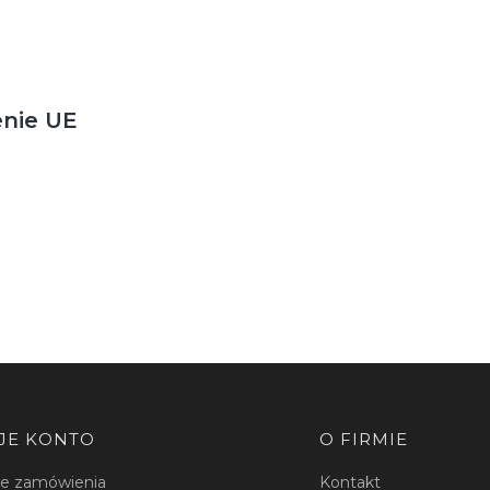
enie UE
JE KONTO
O FIRMIE
je zamówienia
Kontakt