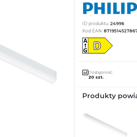
ID produktu:
24996
Kod EAN:
871951452786
Dostępność:
20 szt.
Produkty powi