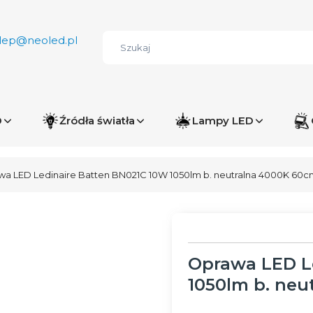
lep@neoled.pl
D
Źródła światła
Lampy LED
a LED Ledinaire Batten BN021C 10W 1050lm b. neutralna 4000K 60c
Oprawa LED L
1050lm b. neu