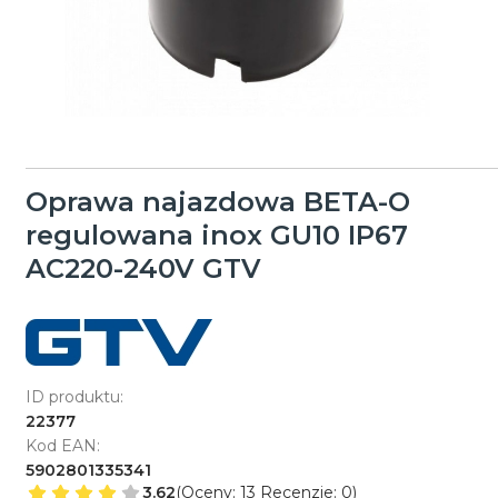
Oprawa najazdowa BETA-O
regulowana inox GU10 IP67
AC220-240V GTV
ID produktu:
22377
Kod EAN:
5902801335341
3.62
(Oceny: 13 Recenzje: 0)