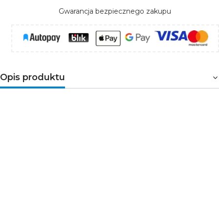
Gwarancja bezpiecznego zakupu
Opis produktu
BETA-O
to oprawa najazdowa wyprodukowana przez
firmę GTV. Produkt charakteryzuje się wykonaniem z
najwyższej jakości komponentów oraz wysokim
stopniem szczelności IP67. Oprawa została
przystosowana do wymiennych źródeł światła z
trzonkiem GU10 o maksymalnej mocy 50W. BETA-O
spełnia funkcję dekoracyjną i wprowadza wyjątkową
atmosferę w zewnętrznym otoczeniu domu oraz
budynków komercyjnych. Świetnie sprawdzi się do
oświetlenia ścieżek, chodników, trawników, parków,