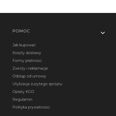
Linki w stopce
POMOC
Jak kupować
Koszty dostawy
Formy płatności
Zwroty i reklamacje
Odstąp od umowy
Utylizacja zużytego sprzętu
Opłaty KGO
Regulamin
Polityka prywatności