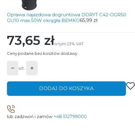
Oprawa najazdowa dogruntowa DORYT C42-OGR50
GU10 max.50W okrągła BEMKO
65,99 zł
73,65 zł
Cena
w tym 23% VAT
w tym
23%
VAT
Ceny podane bez kosztów dostawy.
szt.
DODAJ DO KOSZYKA
lub zadzwoń i zamów
+48 512799000