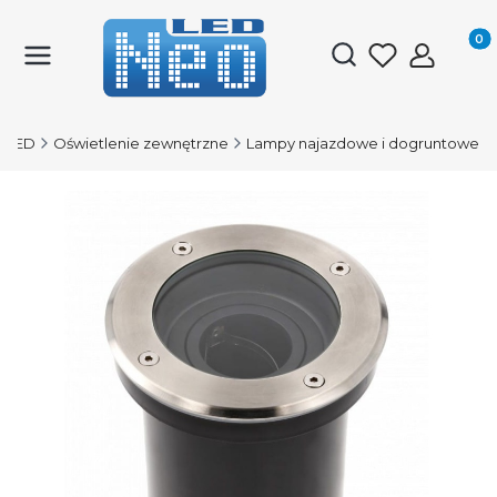
Produk
Otwórz wyszukiwark
-LED
Oświetlenie zewnętrzne
Lampy najazdowe i dogruntowe