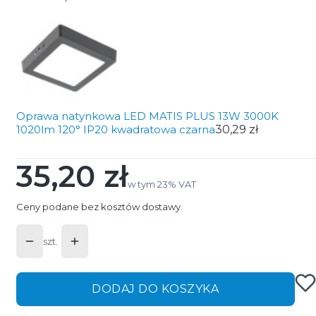
Oprawa natynkowa LED MATIS PLUS 13W 3000K
1020lm 120° IP20 kwadratowa czarna
30,29 zł
35,20 zł
Cena
w tym 23% VAT
w tym
23%
VAT
Ceny podane bez kosztów dostawy.
szt.
DODAJ DO KOSZYKA