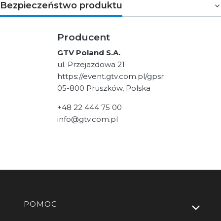
Bezpieczeństwo produktu
Producent
GTV Poland S.A.
ul. Przejazdowa 21
https://event.gtv.com.pl/gpsr
05-800 Pruszków, Polska
+48 22 444 75 00
info@gtv.com.pl
Linki w stopce
POMOC