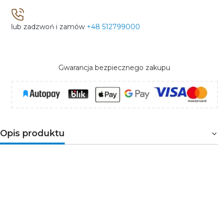
lub zadzwoń i zamów
+48 512799000
Gwarancja bezpiecznego zakupu
Opis produktu
ORIS PLUS
to oprawa natynkowa typu downlight, która
charakteryzuje się wysoką jakością wykonania oraz
bardzo dobrymi parametrami świetlnymi. Produkt
posiada moc 13W oraz emituje ciepłą barwę światła
3000K o strumieniu świetlnym wynoszącym 1020lm.