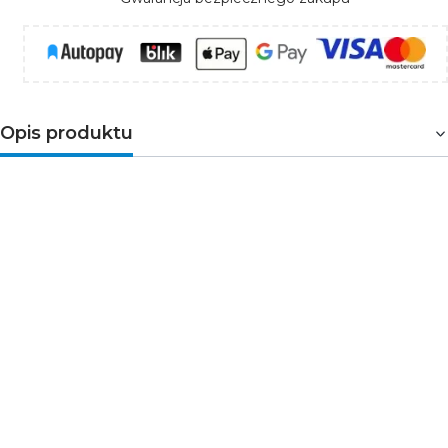
Opis produktu
HARY C
to okrągła, oprawa natynkowa
marki
STRÜHM
.
Przystosowany do źródła światła z
trzonkiem
GU10
. Na szczególną uwagę zasługuje kolor,
w jakim wykonana została oprawa, wyjątkowo
przykuwający wzrok
matowy czarny
.
Ponad to miejsce
z żarówką jest regulowane, co umożliwia dopasowanie
kierunku padania światła.
Brak źródła światła w zestawie!