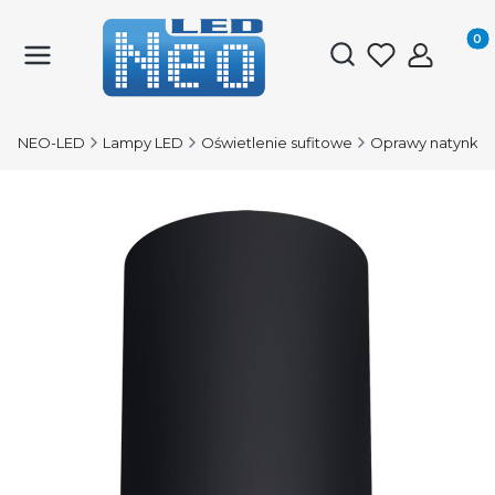
Produk
Otwórz wyszukiwark
NEO-LED
Lampy LED
Oświetlenie sufitowe
Oprawy natynko