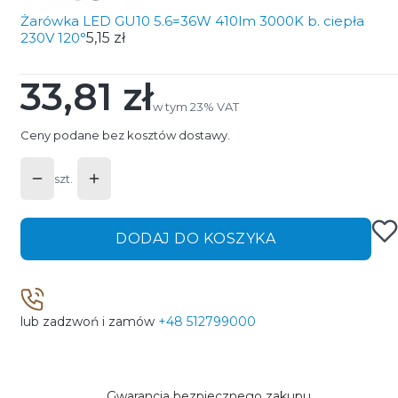
Żarówka LED GU10 5.6=36W 410lm 3000K b. ciepła
230V 120°
5,15 zł
33,81 zł
Cena
w tym 23% VAT
w tym
23%
VAT
Ceny podane bez kosztów dostawy.
szt.
DODAJ DO KOSZYKA
lub zadzwoń i zamów
+48 512799000
Gwarancja bezpiecznego zakupu