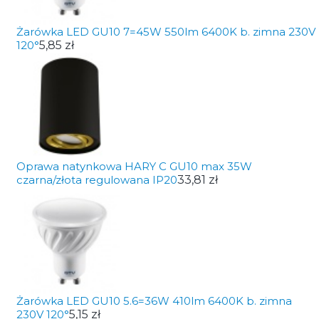
Żarówka LED GU10 7=45W 550lm 6400K b. zimna 230V
120°
5,85 zł
Oprawa natynkowa HARY C GU10 max 35W
czarna/złota regulowana IP20
33,81 zł
Żarówka LED GU10 5.6=36W 410lm 6400K b. zimna
230V 120°
5,15 zł