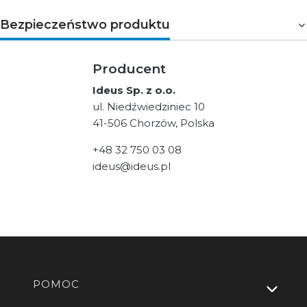
Bezpieczeństwo produktu
Producent
Ideus Sp. z o.o.
ul. Niedźwiedziniec 10
41-506 Chorzów, Polska
+48 32 750 03 08
ideus@ideus.pl
Linki w stopce
POMOC