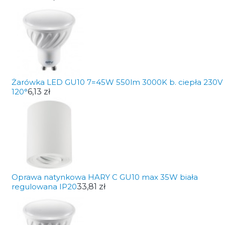
Żarówka LED GU10 7=45W 550lm 3000K b. ciepła 230V
120°
6,13 zł
Oprawa natynkowa HARY C GU10 max 35W biała
regulowana IP20
33,81 zł