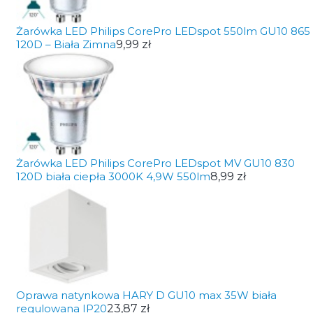
Żarówka LED Philips CorePro LEDspot 550lm GU10 865
120D – Biała Zimna
9,99 zł
Żarówka LED Philips CorePro LEDspot MV GU10 830
120D biała ciepła 3000K 4,9W 550lm
8,99 zł
Oprawa natynkowa HARY D GU10 max 35W biała
regulowana IP20
23,87 zł