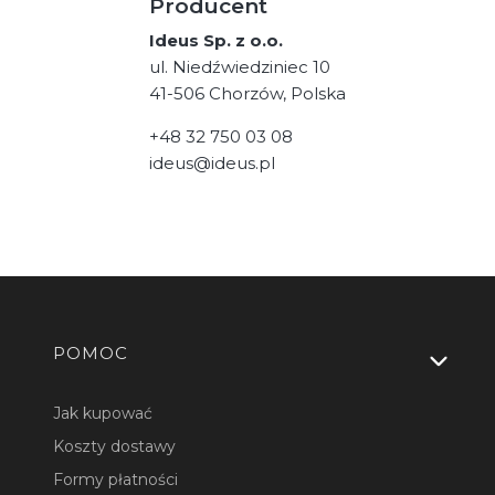
Producent
Ideus Sp. z o.o.
ul. Niedźwiedziniec 10
41-506 Chorzów, Polska
+48 32 750 03 08
ideus@ideus.pl
Linki w stopce
POMOC
Jak kupować
Koszty dostawy
Formy płatności