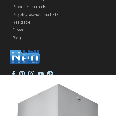
Producenci i marki
Projekty oświetlenia LED
Realizacje
O nas
Blog
NEO-LED SP. K.
ul. Jana Długosza 2
51-162 Wrocław
NIP: 8951925233