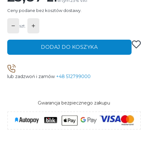
w tym 23% VAT
w tym
23%
VAT
Ceny podane bez kosztów dostawy.
szt.
DODAJ DO KOSZYKA
lub zadzwoń i zamów
+48 512799000
Gwarancja bezpiecznego zakupu