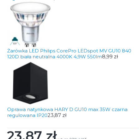
Żarówka LED Philips CorePro LEDspot MV GU10 840
120D biała neutralna 4000K 4,9W 550lm
8,99 zł
Oprawa natynkowa HARY D GU10 max 35W czarna
regulowana IP20
23,87 zł
23,87 zł
Cena