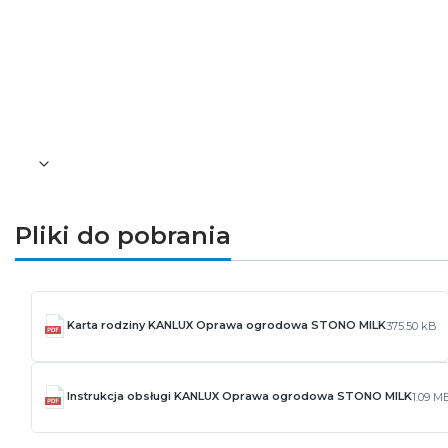
Akumulator (parametry): Li-Ion 2600mA
Materiał obudowy i klosza: tworzywo sztu
Wysokość [mm]: 735
Średnica [mm]: 230
Waga [g]: 596
Pozostałe informacje dotyczące produktu znajdu
Pliki do pobrania
Karta rodziny KANLUX Oprawa ogrodowa STONO MILK
375.50 kB
Instrukcja obsługi KANLUX Oprawa ogrodowa STONO MILK
1.09 M