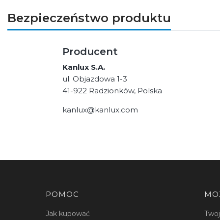
Bezpieczeństwo produktu
Producent
Kanlux S.A.
ul. Objazdowa 1-3
41-922 Radzionków, Polska
kanlux@kanlux.com
Linki w stopce
POMOC
MO
Jak kupować
Two