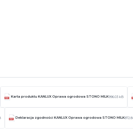
czne
ją się w zakładce
Pliki do pobrania
Karta produktu KANLUX Oprawa ogrodowa STONO MILK
996.03 kB
Deklaracja zgodności KANLUX Oprawa ogrodowa STONO MILK
B
872.