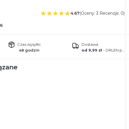
4.67
(Oceny: 3 Recenzje: 0)
6
Czas wysyłki:
Dostawa
48 godzin
od 9,99 zł
- ORLEN paczka
ązane