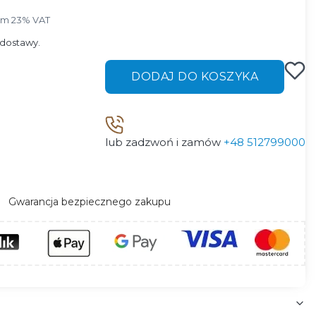
ym 23% VAT
ym
23%
VAT
dostawy.
DODAJ DO KOSZYKA
lub zadzwoń i zamów
+48 512799000
Gwarancja bezpiecznego zakupu