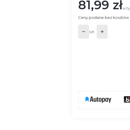
81,99 zł
Cena
w t
w t
Ceny podane bez kosztów 
szt.