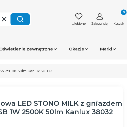
Produk
Wyczyść
Szukaj
Ulubione
Zaloguj się
Koszyk
Oświetlenie zewnętrzne
Okazje
Marki
1W 2500K 50lm Kanlux 38032
owa LED STONO MILK z gniazdem
SB 1W 2500K 50lm Kanlux 38032