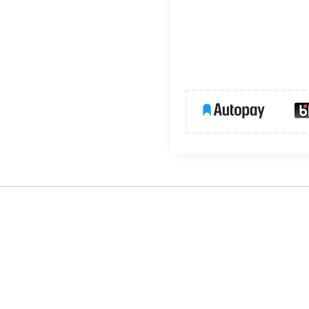
dowych, wśród których znajdziemy trzy słupki o wysok
alnej konstrukcji lampy świecą na boki, a nie do góry, co
 zapobiega utrzymywaniu się wody na powierzchni lampy.
iatła o trzonku E27, dlatego sami możemy wybrać odpowied