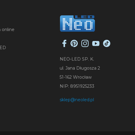
 online
LED
NEO-LED SP. K.
ul. Jana Długosza 2
51-162 Wrocław
NIP: 8951925233
sklep@neoled.pl