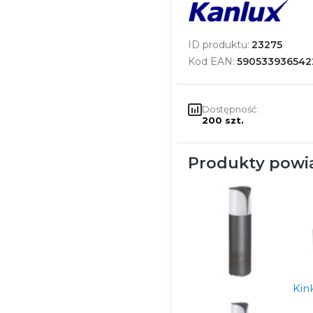
ID produktu:
23275
Kod EAN:
590533936542
Dostępność:
200 szt.
Produkty powi
Kin