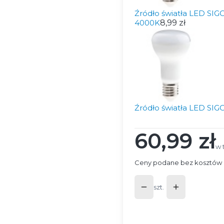
Źródło światła LED SI
4000K
8,99 zł
Źródło światła LED SI
60,99 zł
Cena
w 
w 
Ceny podane bez kosztów 
szt.