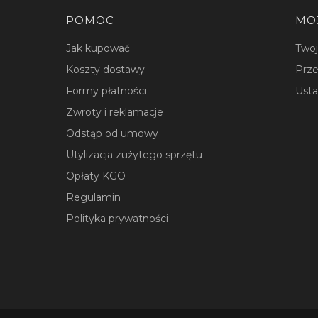
Linki w stopce
POMOC
MO
Jak kupować
Two
Koszty dostawy
Prze
Formy płatności
Usta
Zwroty i reklamacje
Odstąp od umowy
Utylizacja zużytego sprzętu
Opłaty KGO
Regulamin
Polityka prywatności