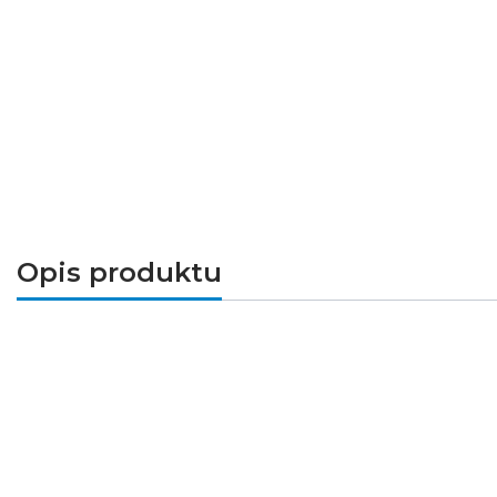
Opis produktu
Kanlux PRESO
to rodzina 4 opraw ogro
uzupełnieniem jest kinkiet. Dzięki specj
miejsca. Profilowana konstrukcja klosza
dostosowana jest do wymiennych źródeł św
Dane techniczne: