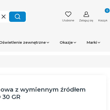
Produk
Wyczyść
Szukaj
Ulubione
Zaloguj się
Koszyk
Oświetlenie zewnętrzne
Okazje
Marki
dowa z wymiennym źródłem
 30 GR