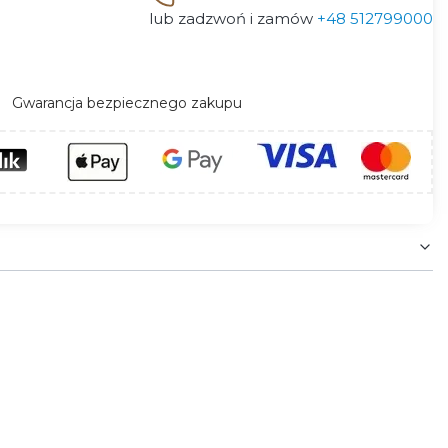
lub zadzwoń i zamów
+48 512799000
Gwarancja bezpiecznego zakupu
ościach od 30 do 80cm, a ich idealnym
 pozwala nam właściwie oświetlić pożądane
 Cała seria lamp ogrodowych Kanlux PRESO
nie natężenie i barwę światła.