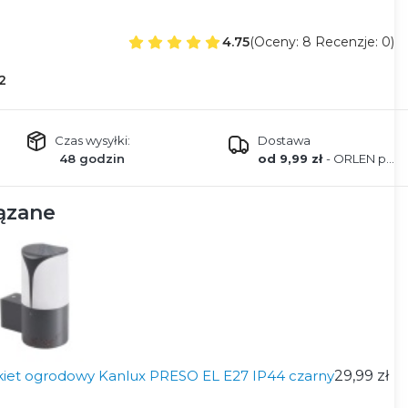
4.75
(Oceny: 8 Recenzje: 0)
2
Czas wysyłki:
Dostawa
48 godzin
od 9,99 zł
- ORLEN paczka
ązane
kiet ogrodowy Kanlux PRESO EL E27 IP44 czarny
29,99 zł