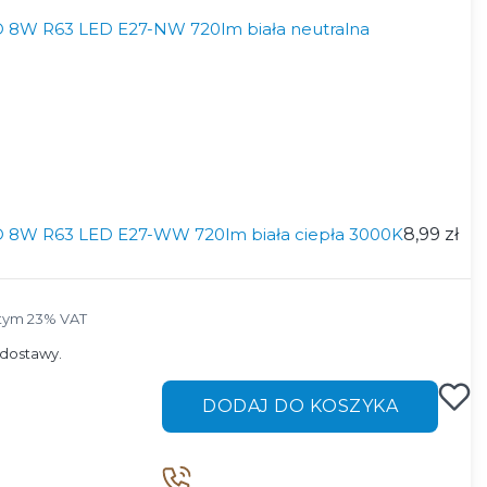
GO 8W R63 LED E27-NW 720lm biała neutralna
GO 8W R63 LED E27-WW 720lm biała ciepła 3000K
8,99 zł
tym 23% VAT
tym
23%
VAT
dostawy.
DODAJ DO KOSZYKA