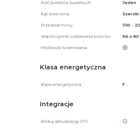
Ilość punktów świetlnych
Jeden
Kąt świecenia
Szeroki
Przedział mocy
11W - 2
Współczynnik oddawania kolorów
RA ≥ 80
Możliwość ściemniania
nie
Klasa energetyczna
Klasa energetyczna
F .
Integracje
Blokuj aktualizację GTV
tak