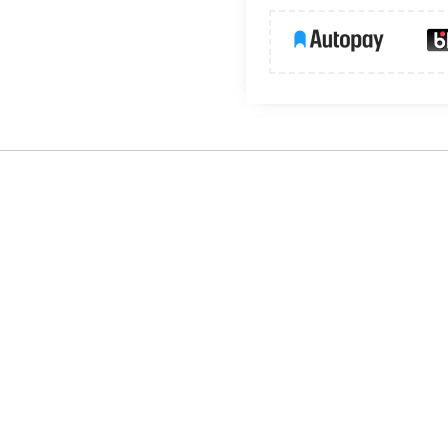
ownlight przeznaczona do ogólnych celów oświetleniowych m.in.
sprawdzi się również do stworzenia oryginalnych aranżacji sufi