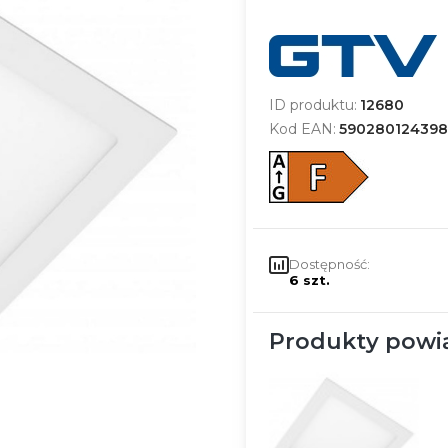
ID produktu:
12680
Kod EAN:
590280124398
Dostępność:
6 szt.
Produkty powi