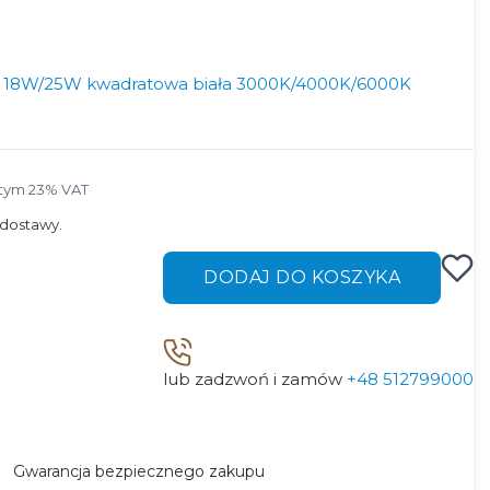
18W/25W kwadratowa biała 3000K/4000K/6000K
tym 23% VAT
 tym
23%
VAT
dostawy.
DODAJ DO KOSZYKA
lub zadzwoń i zamów
+48 512799000
Gwarancja bezpiecznego zakupu