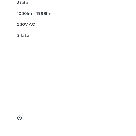
Stała
1000lm - 1999lm
230V AC
3 lata
nie