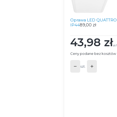
Oprawa LED QUATTRO 
IP44
89,00 zł
43,98 zł
Cena
w 
w
Ceny podane bez kosztów 
szt.