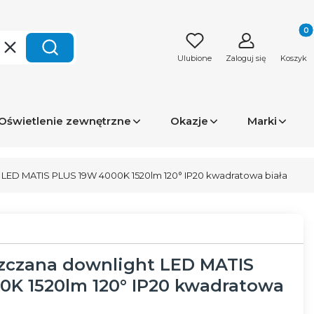
Produk
Wyczyść
Szukaj
Ulubione
Zaloguj się
Koszyk
Oświetlenie zewnętrzne
Okazje
Marki
LED MATIS PLUS 19W 4000K 1520lm 120° IP20 kwadratowa biała
czana downlight LED MATIS
0K 1520lm 120° IP20 kwadratowa