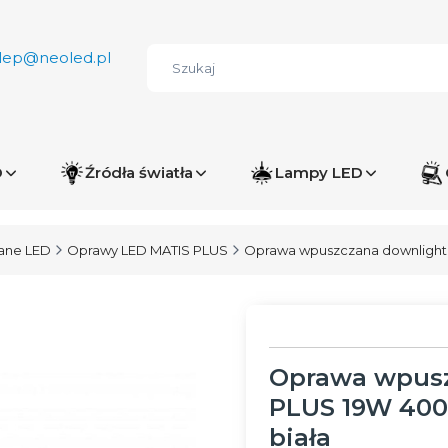
lep@neoled.pl
D
Źródła światła
Lampy LED
ane LED
Oprawy LED MATIS PLUS
Oprawa wpuszczana downlight 
Oprawa wpusz
PLUS 19W 400
biała