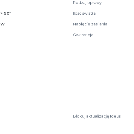
Rodzaj oprawy
 > 90º
Ilość światła
0W
Napięcie zasilania
Gwarancja
Blokuj aktualizację Ideus