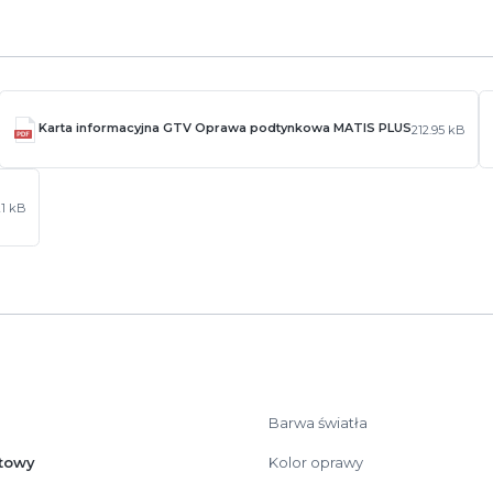
Karta informacyjna GTV Oprawa podtynkowa MATIS PLUS
212.95 kB
21 kB
Barwa światła
towy
Kolor oprawy