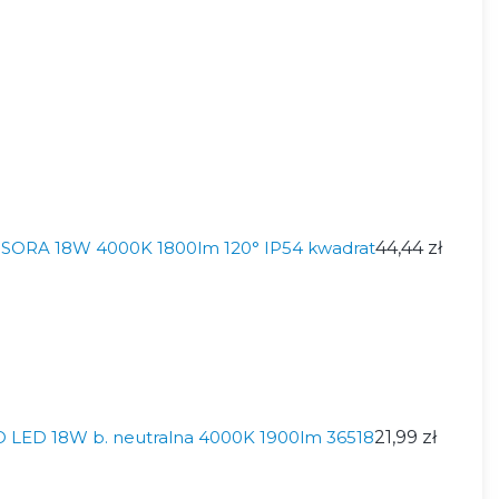
 SORA 18W 4000K 1800lm 120° IP54 kwadrat
44,44 zł
 LED 18W b. neutralna 4000K 1900lm 36518
21,99 zł