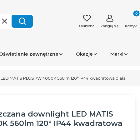
Produk
Wyczyść
Szukaj
Ulubione
Zaloguj się
Koszyk
Oświetlenie zewnętrzne
Okazje
Marki
LED MATIS PLUS 7W 4000K 560lm 120° IP44 kwadratowa biała
czana downlight LED MATIS
K 560lm 120° IP44 kwadratowa