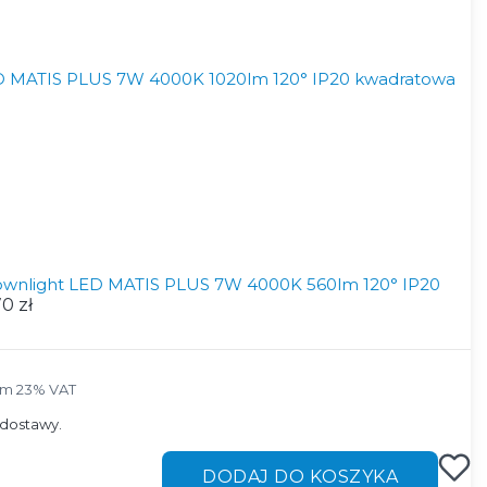
 MATIS PLUS 7W 4000K 1020lm 120° IP20 kwadratowa
wnlight LED MATIS PLUS 7W 4000K 560lm 120° IP20
0 zł
ym 23% VAT
ym
23%
VAT
dostawy.
DODAJ DO KOSZYKA