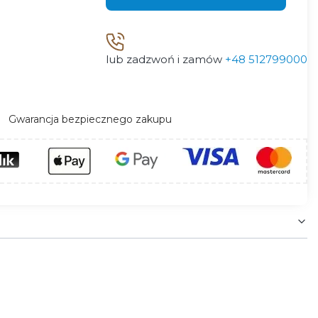
lub zadzwoń i zamów
+48 512799000
Gwarancja bezpiecznego zakupu
h na podwyższoną wilgotność. Wysoki stopień
MATIS PLUS sprawdzi się również do stworzenia