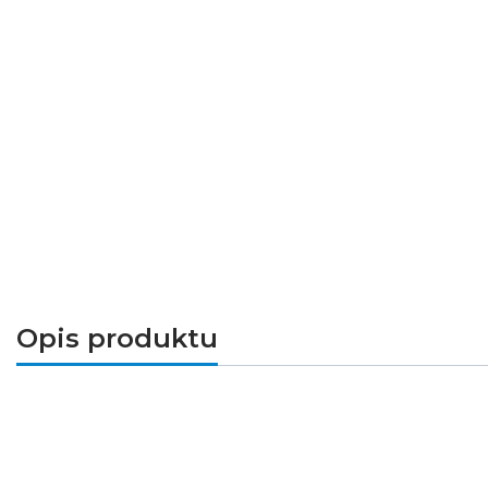
Opis produktu
MATIS PLUS
to kwadratowa oprawa LED typu 
szczelności (IP44) pozwala na wykorzystanie 
oryginalnych aranżacji sufitowych. Lampa posia