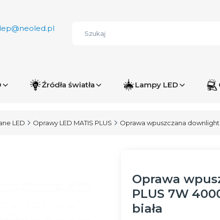
lep@neoled.pl
D
Źródła światła
Lampy LED
ane LED
Oprawy LED MATIS PLUS
Oprawa wpuszczana downlight 
Oprawa wpusz
PLUS 7W 4000
biała