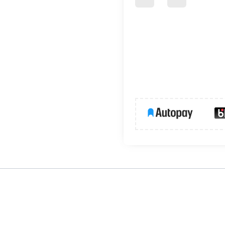
downlight przeznaczona do oświetlania przestrzeni narażonyc
oprawy w miejscach takich jak łazienka, łączniki, korytarze. 
da wbudowane źródło światła LED o neutralnej barwie.