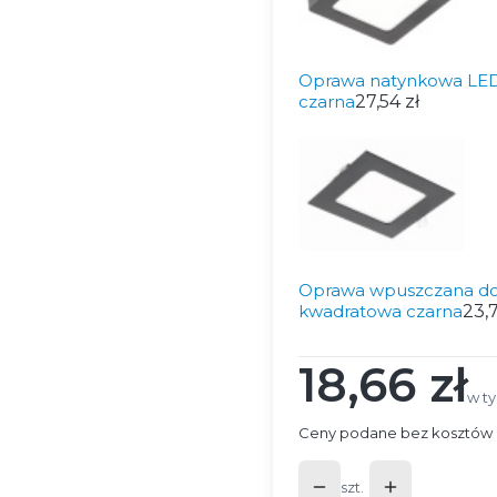
Oprawa natynkowa LED
czarna
27,54 zł
Oprawa wpuszczana do
kwadratowa czarna
23,7
18,66 zł
Cena
w t
w t
Ceny podane bez kosztów 
szt.