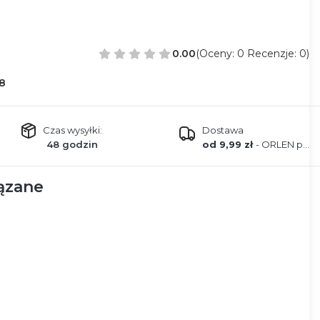
0.00
(Oceny: 0 Recenzje: 0)
8
Czas wysyłki:
Dostawa
48 godzin
od 9,99 zł
- ORLEN paczka
ązane