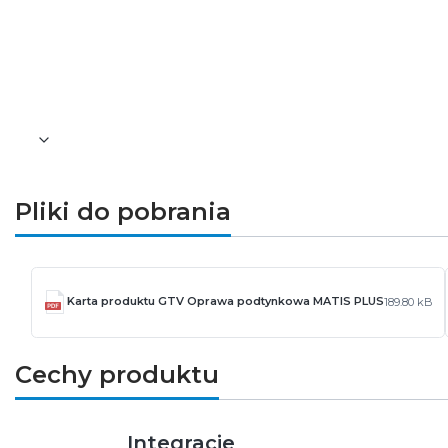
Materiał: aluminium
Bok [mm]: 120
Głębokość [mm]: 22
Kolor: biały
Waga [g]: 240
Gwarancja: 2 lata
Pliki do pobrania
Karta produktu GTV Oprawa podtynkowa MATIS PLUS
189.80 kB
Cechy produktu
Integracje