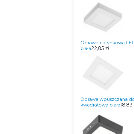
Oprawa natynkowa LED
biała
22,85 zł
Oprawa wpuszczana do
kwadratowa biała
18,83 