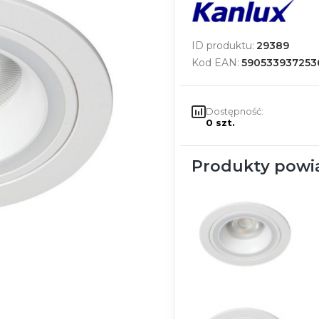
ID produktu:
29389
Kod EAN:
590533937253
Dostępność:
0 szt.
Produkty powi