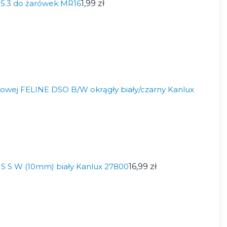
5.3 do żarówek MR16
1,99 zł
owej FELINE DSO B/W okrągły biały/czarny Kanlux
IS S W (10mm) biały Kanlux 27800
16,99 zł