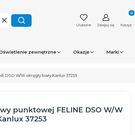
Produk
Wyczyść
Szukaj
Ulubione
Zaloguj się
Koszyk
Oświetlenie zewnętrzne
Okazje
Marki
NE DSO W/W okrągły biały Kanlux 37253
rawy punktowej FELINE DSO W/W
 Kanlux 37253