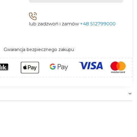
lub zadzwoń i zamów
+48 512799000
Gwarancja bezpiecznego zakupu
egancji i szyku. Oprawy charakteryzuje lekkość,
ło światła pozwalając mu jeszcze jaśniej lśnić.
e!