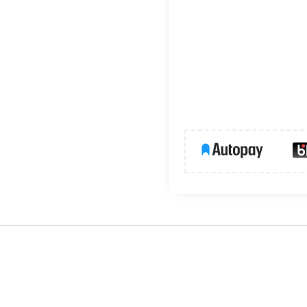
KANLUX. Wyjątkowe połączenia kolorystyczne nadają linii FELINE el
 każda posiada charakterystyczny jasny pierścień otaczający źród
jekt oprawy.
Brak oprawki w zestawie! Brak źródła światła w zestawi