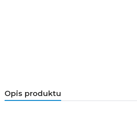
Opis produktu
FELINE DSO
to okrągła oprawa punktowa marki 
dzięki wykorzystaniu stopu aluminium. Ponad to
Wersja monochromatyczna pozwoli docenić pro