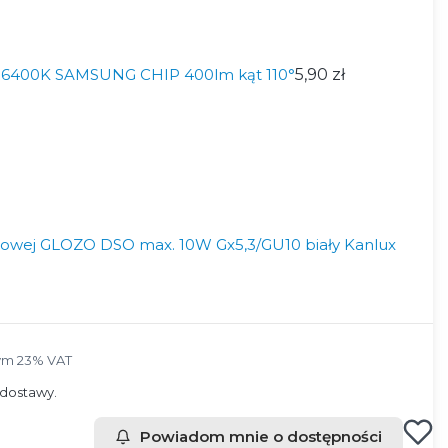
6400K SAMSUNG CHIP 400lm kąt 110°
5,90 zł
towej GLOZO DSO max. 10W Gx5,3/GU10 biały Kanlux
ym 23% VAT
ym
23%
VAT
dostawy.
Powiadom mnie o dostępności