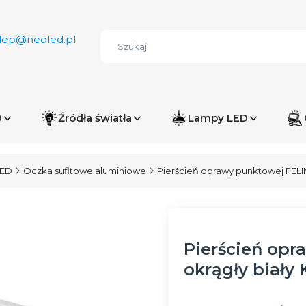
lep@neoled.pl
D
Źródła światła
Lampy LED
LED
Oczka sufitowe aluminiowe
Pierścień oprawy punktowej FELI
Pierścień op
okrągły biały