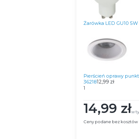
Żarówka LED GU10 5W 
Pierścień oprawy punk
36218
12,99 zł
1
14,99 zł
Cena
w t
w t
Ceny podane bez kosztów 