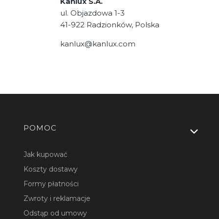
Kanlux S.A.
ul. Objazdowa 1-3
41-922 Radzionków, Polska
kanlux@kanlux.com
Linki w stopce
POMOC
Jak kupować
Koszty dostawy
Formy płatności
Zwroty i reklamacje
Odstąp od umowy