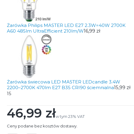
Żarówka Philips MASTER LED E27 2.3W=40W 2700K
A60 485lm UltraEfficient 210lm/W
16,99 zł
Żarówka świecowa LED MASTER LEDcandle 3.4W
2200–2700K 470lm E27 B35 CRI90 ściemnialna
15,99 zł
15
46,99 zł
Cena
w tym 23% VAT
w tym
23%
VAT
Ceny podane bez kosztów dostawy.