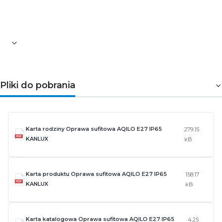
Wysokość [mm]: 160
Średnica [mm]: 96
Waga [g]: 642
Pliki do pobrania
Karta rodziny Oprawa sufitowa AQILO E27 IP65
279.15
KANLUX
kB
Karta produktu Oprawa sufitowa AQILO E27 IP65
158.17
KANLUX
kB
Karta katalogowa Oprawa sufitowa AQILO E27 IP65
4.25