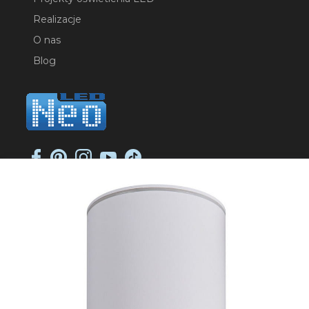
Realizacje
O nas
Blog
NEO-LED SP. K.
ul. Jana Długosza 2
51-162 Wrocław
NIP: 8951925233
sklep@neoled.pl