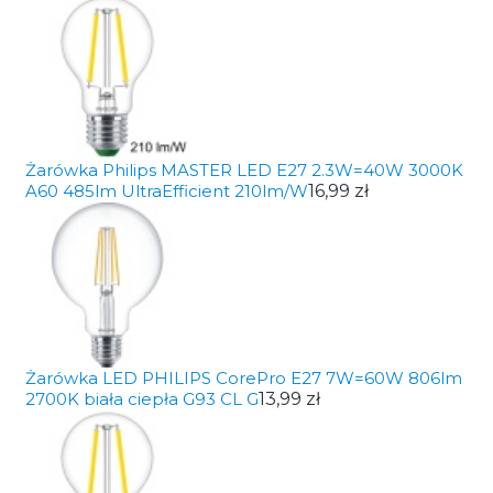
Żarówka Philips MASTER LED E27 2.3W=40W 3000K
A60 485lm UltraEfficient 210lm/W
16,99 zł
Żarówka LED PHILIPS CorePro E27 7W=60W 806lm
2700K biała ciepła G93 CL G
13,99 zł