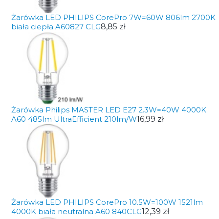
Żarówka LED PHILIPS CorePro 7W=60W 806lm 2700K
biała ciepła A60827 CLG
8,85 zł
Żarówka Philips MASTER LED E27 2.3W=40W 4000K
A60 485lm UltraEfficient 210lm/W
16,99 zł
Żarówka LED PHILIPS CorePro 10.5W=100W 1521lm
4000K biała neutralna A60 840CLG
12,39 zł