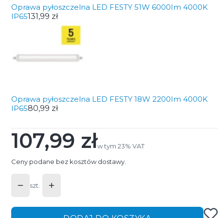
Oprawa pyłoszczelna LED FESTY 51W 6000Im 4000K
IP65
131,99 zł
Oprawa pyłoszczelna LED FESTY 18W 2200Im 4000K
IP65
80,99 zł
107,99 zł
Cena
w tym 23% VAT
w tym
23%
VAT
Ceny podane bez kosztów dostawy.
szt.