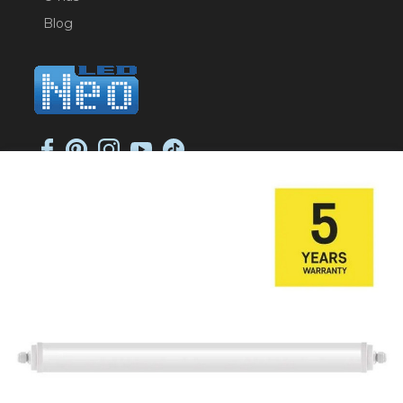
Blog
NEO-LED SP. K.
ul. Jana Długosza 2
51-162 Wrocław
NIP: 8951925233
sklep@neoled.pl
Sklep internetowy
Shoper Premium