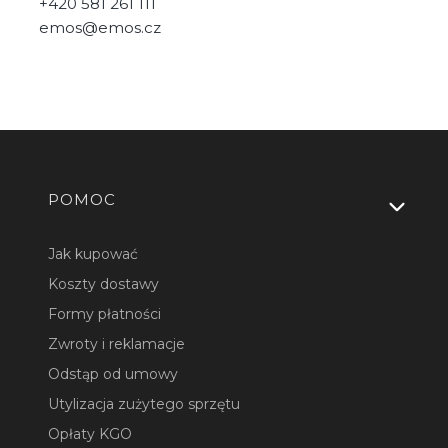
+420 581 261 111
emos@emos.cz
Linki w stopce
POMOC
Jak kupować
Koszty dostawy
Formy płatności
Zwroty i reklamacje
Odstąp od umowy
Utylizacja zużytego sprzętu
Opłaty KGO