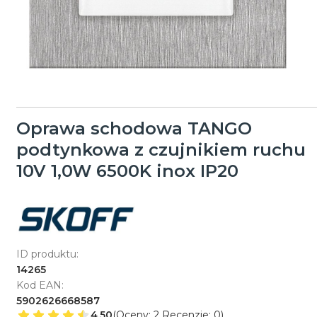
Oprawa schodowa TANGO
podtynkowa z czujnikiem ruchu
10V 1,0W 6500K inox IP20
ID produktu:
14265
Kod EAN:
5902626668587
4.50
(Oceny: 2 Recenzje: 0)