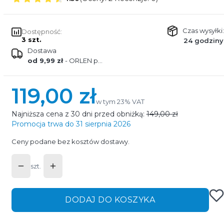
Czas wysyłki:
Dostępność:
3 szt.
24 godziny
Dostawa
od 9,99 zł
- ORLEN paczka
119,00 zł
w tym 23% VAT
w tym
23%
VAT
Najniższa cena z 30 dni przed obniżką:
149,00 zł
Promocja trwa do 31 sierpnia 2026
Ceny podane bez kosztów dostawy.
szt.
DODAJ DO KOSZYKA