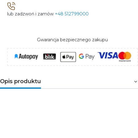
lub zadzwoń i zamów
+48 512799000
Gwarancja bezpiecznego zakupu
Opis produktu
Zimne światło z czujnikiem ruchu do precyzyjnego
oświetlenia komunikacji
Oprawa schodowa TANGO LED PIR w wersji z zimną
barwą światła została zaprojektowana do miejsc, w