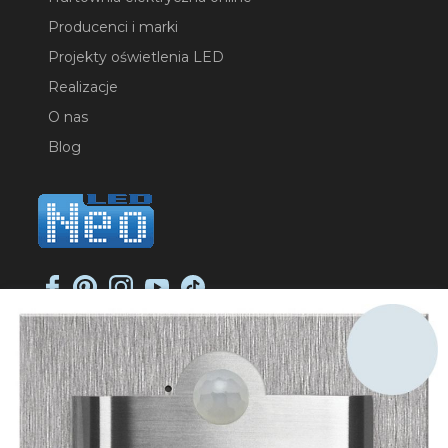
Producenci i marki
Projekty oświetlenia LED
Realizacje
O nas
Blog
NEO-LED SP. K.
ul. Jana Długosza 2
51-162 Wrocław
NIP: 8951925233