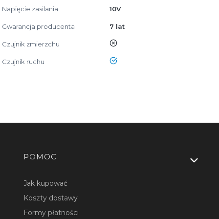
Napięcie zasilania
10V
Gwarancja producenta
7 lat
nie
Czujnik zmierzchu
tak
Czujnik ruchu
Linki w stopce
POMOC
Jak kupować
Koszty dostawy
Formy płatności