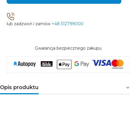
lub zadzwoń i zamów
+48 512799000
Gwarancja bezpiecznego zakupu
Opis produktu
MATIS PLUS
to kwadratowa oprawa LED typu downlight
przeznaczona do ogólnych celów oświetleniowych
wewnątrz budynków i pomieszczeń typu klatka
schodowa, ciągi komunikacyjne. MATIS PLUS sprawdzi