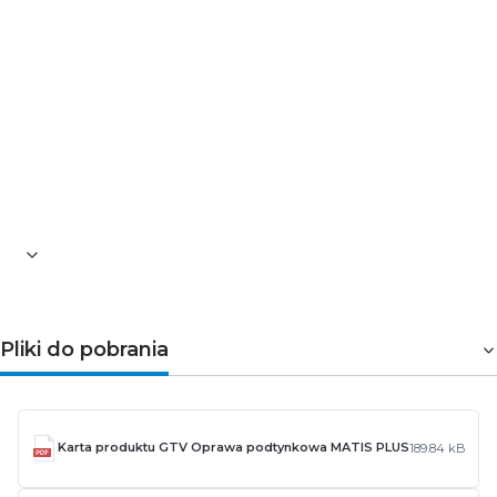
Napięcie [V]: 220-240
Częstotliwość [Hz]: 50-60
Współczynnik mocy: PF>0,5
Ilość cykli włącz\wyłącz: 20 000
Skuteczność świetlna: 78 lm/W
Materiał: aluminium
Bok [mm]: 170
Kolor: biały
Waga [g]: 400
Gwarancja: 3 lata
Pliki do pobrania
Karta produktu GTV Oprawa podtynkowa MATIS PLUS
189.84 kB