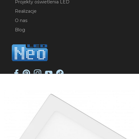
Projekty oświetlenia LED
Realizacje
O nas
Blog
NEO-LED SP. K.
ul. Jana Długosza 2
51-162 Wrocław
NIP: 8951925233
sklep@neoled.pl