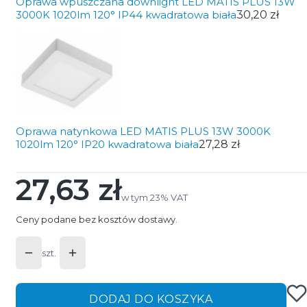
Oprawa wpuszczana downlight LED MATIS PLUS 13W
3000K 1020lm 120° IP44 kwadratowa biała
30,20 zł
Oprawa natynkowa LED MATIS PLUS 13W 3000K
1020lm 120° IP20 kwadratowa biała
27,28 zł
27,63 zł
Cena
w tym 23% VAT
w tym
23%
VAT
Ceny podane bez kosztów dostawy.
szt.
DODAJ DO KOSZYKA