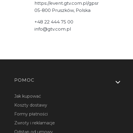
https://event.gtv.com.pl/gpsr
05-800 Pruszków, Polska
+48 22 444 75 00
info@gtv.com.pl
Linki w stopce
POMOC
Jak kupować
Koszty dostawy
Formy płatności
Zwroty i reklamacje
Odstąp od umowy