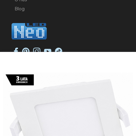
Blog
NEO-LED SP. K.
ul. Jana Długosza 2
51-162 Wrocław
NIP: 8951925233
sklep@neoled.pl
Sklep internetowy
Shoper Premium