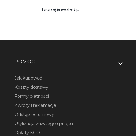
biuro@neoled.pl
Linki w stopce
POMOC
Jak kupować
Koszty dostawy
Formy płatności
Zwroty i reklamacje
Odstąp od umowy
Utylizacja zużytego sprzętu
Opłaty KGO