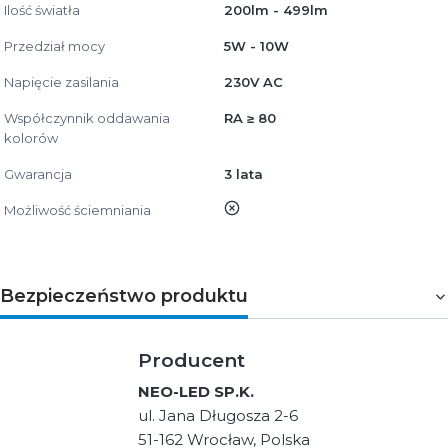
Ilość światła
200lm - 499lm
Przedział mocy
5W - 10W
Napięcie zasilania
230V AC
Współczynnik oddawania
RA ≥ 80
kolorów
Gwarancja
3 lata
nie
Możliwość ściemniania
Bezpieczeństwo produktu
Producent
NEO-LED SP.K.
ul. Jana Długosza 2-6
51-162 Wrocław, Polska