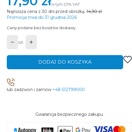
17,90 zł
w tym 23% VAT
w tym
23%
VAT
Najniższa cena z 30 dni przed obniżką:
14,90 zł
Promocja trwa do 31 grudnia 2026
Ceny podane bez kosztów dostawy.
szt.
DODAJ DO KOSZYKA
lub zadzwoń i zamów
+48 512799000
Gwarancja bezpiecznego zakupu