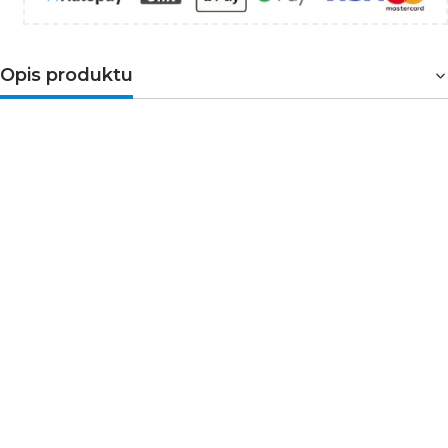
Opis produktu
Oprawa LED DELTA 6W kwadratowa 3000K –
ciepłe i równomierne oświetlenie wnętrz
Oprawa LED DELTA 6W w wersji kwadratowej to
nowoczesne źródło światła przeznaczone do montażu
podtynkowego. Dzięki ciepłej barwie światła 3000K
tworzy przyjemną atmosferę sprzyjającą relaksowi i
codziennemu użytkowaniu pomieszczeń. Kompaktowa
konstrukcja oraz niewielka wysokość oprawy
umożliwiają montaż nawet w sufitach podwieszanych o
ograniczonej przestrzeni.
Najważniejsze korzyści