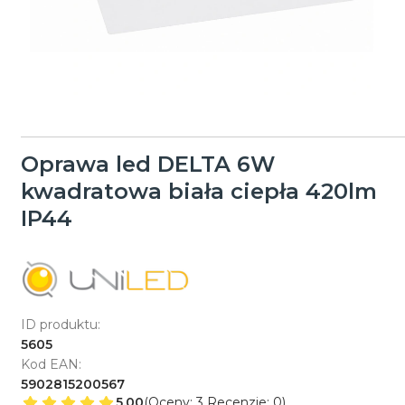
Oprawa led DELTA 6W
kwadratowa biała ciepła 420lm
IP44
ID produktu:
5605
Kod EAN:
5902815200567
5.00
(Oceny: 3 Recenzje: 0)