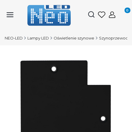
Produk
Otwórz wyszukiwark
NEO-LED
Lampy LED
Oświetlenie szynowe
Szynoprzewody 