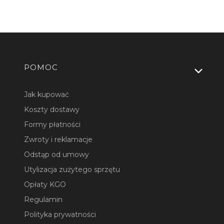
Linki w stopce
POMOC
Jak kupować
Koszty dostawy
Formy płatności
Zwroty i reklamacje
Odstąp od umowy
Utylizacja zużytego sprzętu
Opłaty KGO
Regulamin
Polityka prywatności