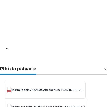
łączyć tworząc wiele ścieżek. System umożliwia
swobodne dodawanie, przesuwanie i usuwanie opraw
oświetleniowych, co daje pełną swobodę w aranżacji
oświetlenia w przestrzeni.
Pozostałe informacje dotyczące produktu znajdują się w
zakładce
Pliki do pobrania
Pliki do pobrania
Karta rodziny KANLUX Akcesorium TEAR N
253.19 kB
Karta produktu KANLUX Akcesorium TEAR N