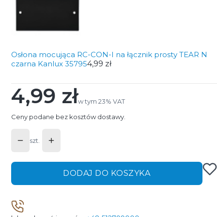
Osłona mocująca RC-CON-I na łącznik prosty TEAR N
czarna Kanlux 35795
4,99 zł
4,99 zł
Cena
w tym 23% VAT
w tym
23%
VAT
Ceny podane bez kosztów dostawy.
szt.
DODAJ DO KOSZYKA