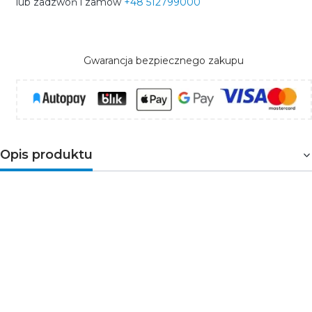
lub zadzwoń i zamów
+48 512799000
Gwarancja bezpiecznego zakupu
Opis produktu
Osłona mocująca RC-CON-L
na łącznik kątowy
jest elementem systemu do wbudowania na
bazie
szynoprzewodu 3-obwodowego
podtynkowego
. System podtynkowy jest kompatybilny
z przyłączami i łącznikami systemu TEAR N, wyróżniają go
jedynie osłony maskujące na akcesoria.
Parametry techniczne