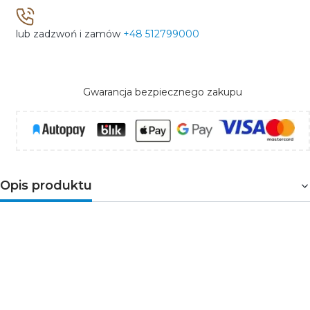
lub zadzwoń i zamów
+48 512799000
Gwarancja bezpiecznego zakupu
Opis produktu
Osłona G-22S
(lub G-K) doskonale łączy się z wieloma
profilami firmy KLUŚ m.in.
GIZA
,
GIZA-LL-
T
,
KOZEL
,
LARKO
oraz dedykowanymi do nich
zaślepkami, tworząc z nimi spójne aranżacje. Osłona to
przede wszystkim ochrona taśmy LED przed czynnikami