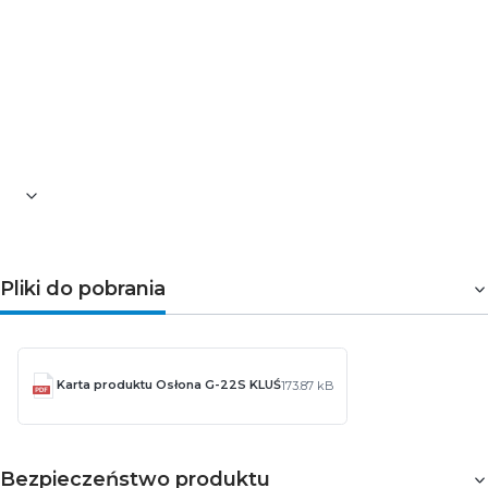
przepuszczalność świetlna [%]: 86
wysokość [mm]: 16,5
szerokość [mm]: 24
numer referencyjny: B17013S
Pozostałe informacje dotyczące produktu znajdują się w
zakładce
Pliki do pobrania
Pliki do pobrania
Karta produktu Osłona G-22S KLUŚ
173.87 kB
Bezpieczeństwo produktu