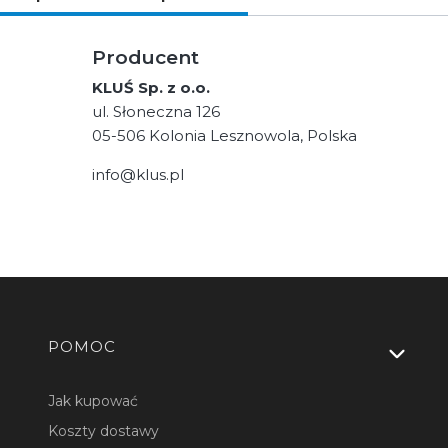
Producent
KLUŚ Sp. z o.o.
ul. Słoneczna 126
05-506 Kolonia Lesznowola, Polska
info@klus.pl
Linki w stopce
POMOC
Jak kupować
Koszty dostawy