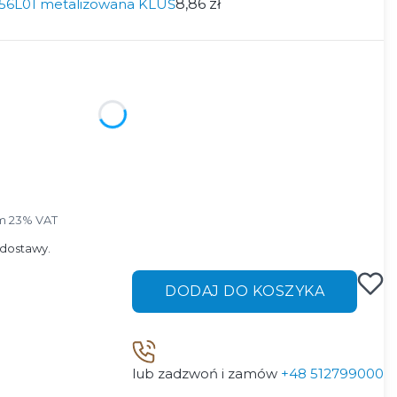
56L01 metalizowana KLUŚ
8,86 zł
ktu:
ą różnić się ceną
m 23% VAT
ym
23%
VAT
dostawy.
DODAJ DO KOSZYKA
lub zadzwoń i zamów
+48 512799000