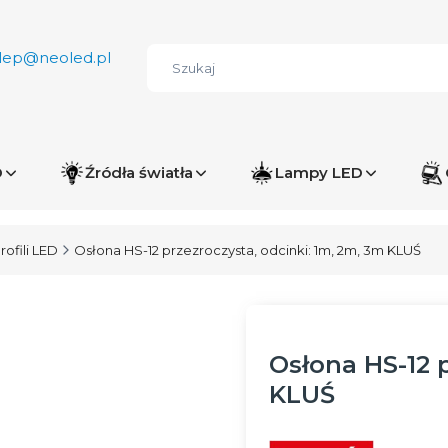
lep@neoled.pl
D
Źródła światła
Lampy LED
rofili LED
Osłona HS-12 przezroczysta, odcinki: 1m, 2m, 3m KLUŚ
Osłona HS-12 p
KLUŚ