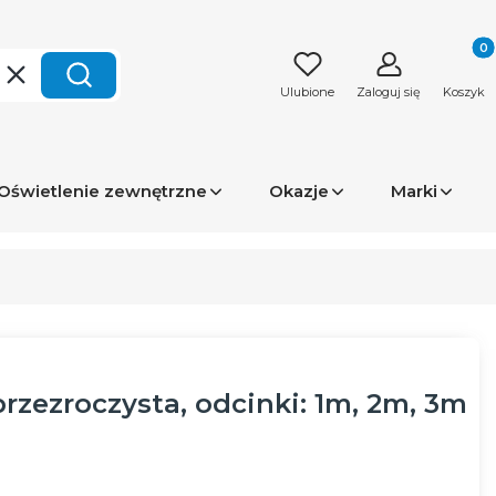
Produk
Wyczyść
Szukaj
Ulubione
Zaloguj się
Koszyk
Oświetlenie zewnętrzne
Okazje
Marki
rzezroczysta, odcinki: 1m, 2m, 3m