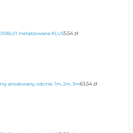
0108L01 metalizowana KLUŚ
5,54 zł
rny anodowany, odcinki: 1m, 2m, 3m
63,54 zł