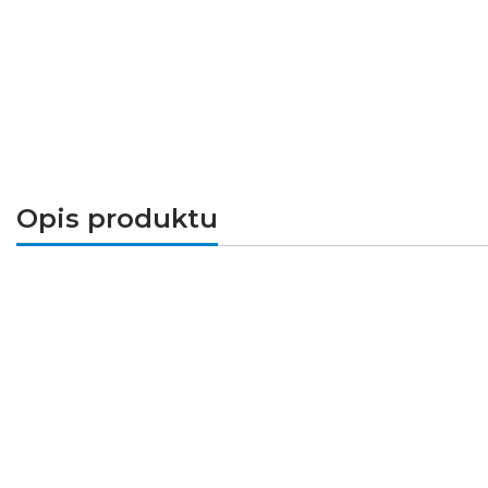
Opis produktu
Osłona HS-12
doskonale łączy się z profilami
przede wszystkim ochrona taśmy LED przed cz
znajdują się na pasku, w zakładce
Produkty pow
Przeznaczenie
ochrona LED i rozpraszanie światła w opr
Sposoby montażu