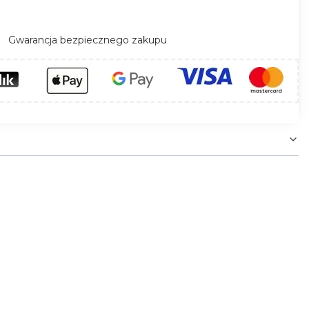
Gwarancja bezpiecznego zakupu
i, tworząc z nimi spójne aranżacje. Osłona to
na wybranym poziomie. Artykuły uzupełniające