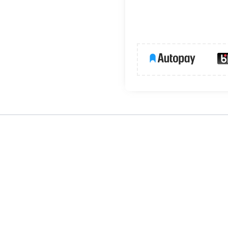
PAC-ALU
,
STOS-ALU
,
TRIADA
oraz dedykowanymi do nich zaślepkam
ynnikami zewnętrznymi oraz równomierne rozproszenie światła 
iązane
awach