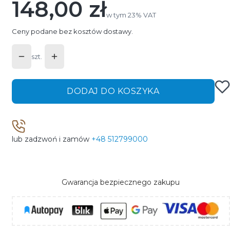
148,00 zł
Cena
w tym 23% VAT
w tym
23%
VAT
Ceny podane bez kosztów dostawy.
szt.
DODAJ DO KOSZYKA
lub zadzwoń i zamów
+48 512799000
Gwarancja bezpiecznego zakupu