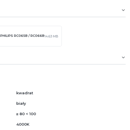
D PHILIPS RC065B / RC066B
14.63 MB
kwadrat
biały
≥ 80 < 100
4000K