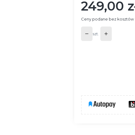
249,00 z
Cena
Ceny podane bez kosztów 
szt.