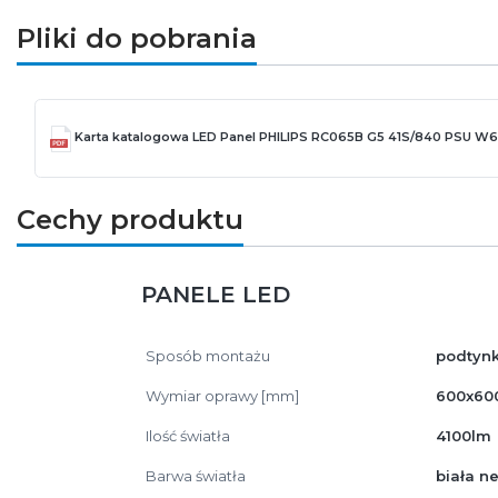
Pliki do pobrania
Karta katalogowa LED Panel PHILIPS RC065B G5 41S/840 PSU 
Cechy produktu
PANELE LED
Sposób montażu
podtyn
Wymiar oprawy [mm]
600x60
Ilość światła
4100lm
Barwa światła
biała n