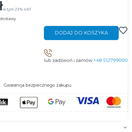
ł
w tym 23% VAT
w tym
23%
VAT
dostawy.
DODAJ DO KOSZYKA
lub zadzwoń i zamów
+48 512799000
Gwarancja bezpiecznego zakupu