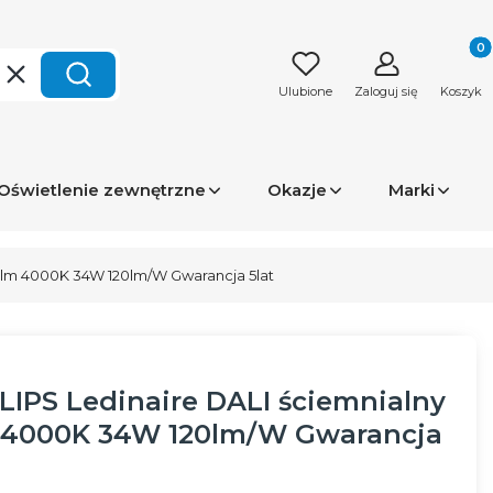
Produk
Wyczyść
Szukaj
Ulubione
Zaloguj się
Koszyk
Oświetlenie zewnętrzne
Okazje
Marki
00lm 4000K 34W 120lm/W Gwarancja 5lat
LIPS Ledinaire DALI ściemnialny
 4000K 34W 120lm/W Gwarancja