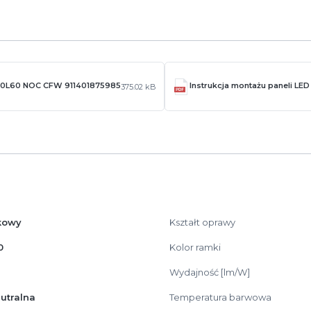
W60L60 NOC CFW 911401875985
Instrukcja montażu paneli LE
375.02 kB
kowy
Kształt oprawy
0
Kolor ramki
Wydajność [lm/W]
eutralna
Temperatura barwowa