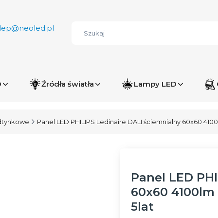
lep@neoled.pl
D
Źródła światła
Lampy LED
dtynkowe
Panel LED PHILIPS Ledinaire DALI ściemnialny 60x60 41
Panel LED PHI
60x60 4100lm
5lat